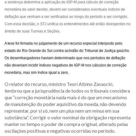
a sentença determina a aplicação do IGP-M para cálculo de correção
monetária do valor devido, devem ser considerados eventuais índices de
deflação que venham a ser verificados ao longo do período a ser corrigido.
Com essa decisão, o STJ unifica os entendimentos até então divergentes no
âmbito de suas Turmas e Seções.
A tese foi firmada no julgamento de um recurso especial interposto pelo
estado do Rio Grande do Sul contra acórdão do Tribunal de Justiça gaúcho.
Os desembargadores haviam determinado que nos períodos de deflação
não deveriam incidir índices negativos de IGP-M nos cálculos de correção
monetária, mas sim índice igual a zero.
O relator do recurso, ministro Teori Albino Zavascki,
lembrou que a jurisprudência de todos os tribunais considera
que “correção monetária nada mais é do que um mecanismo
de manutenção do poder aquisitivo da moeda, não devendo
representar, por si só, nem um
plus
nem um
minus
em sua
substância”. Corrigir o valor nominal da obrigação representa
manter no tempo o poder de compra original, alterado pelas
oscilações positivas e negativas ocorridas no período.