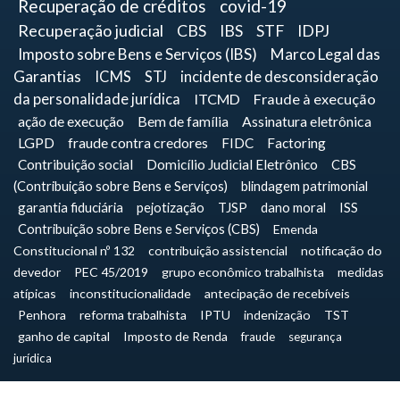
Recuperação de créditos
covid-19
Recuperação judicial
CBS
IBS
STF
IDPJ
Imposto sobre Bens e Serviços (IBS)
Marco Legal das
Garantias
ICMS
STJ
incidente de desconsideração
da personalidade jurídica
ITCMD
Fraude à execução
ação de execução
Bem de família
Assinatura eletrônica
LGPD
fraude contra credores
FIDC
Factoring
Contribuição social
Domicílio Judicial Eletrônico
CBS
(Contribuição sobre Bens e Serviços)
blindagem patrimonial
garantia fiduciária
pejotização
TJSP
dano moral
ISS
Contribuição sobre Bens e Serviços (CBS)
Emenda
Constitucional nº 132
contribuição assistencial
notificação do
devedor
PEC 45/2019
grupo econômico trabalhista
medidas
atípicas
inconstitucionalidade
antecipação de recebíveis
Penhora
reforma trabalhista
IPTU
indenização
TST
ganho de capital
Imposto de Renda
fraude
segurança
jurídica