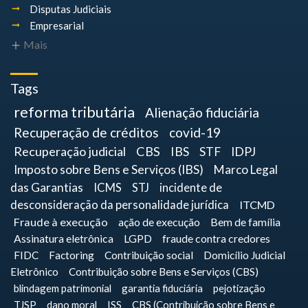
Disputas Judiciais
Empresarial
Mais
Tags
reforma tributária
Alienação fiduciária
Recuperação de créditos
covid-19
Recuperação judicial
CBS
IBS
STF
IDPJ
Imposto sobre Bens e Serviços (IBS)
Marco Legal
das Garantias
ICMS
STJ
incidente de
desconsideração da personalidade jurídica
ITCMD
Fraude à execução
ação de execução
Bem de família
Assinatura eletrônica
LGPD
fraude contra credores
FIDC
Factoring
Contribuição social
Domicílio Judicial
Eletrônico
Contribuição sobre Bens e Serviços (CBS)
blindagem patrimonial
garantia fiduciária
pejotização
TJSP
dano moral
ISS
CBS (Contribuição sobre Bens e