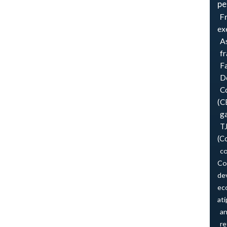
pe
F
ex
As
f
F
Do
Co
(C
ga
T
(C
co
Co
de
ec
atí
an
re