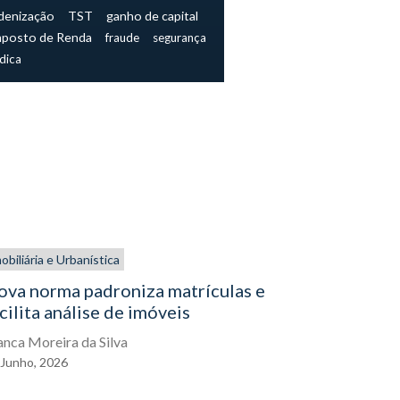
denização
TST
ganho de capital
mposto de Renda
fraude
segurança
ídica
obiliária e Urbanística
De dentro de
Empresarial
ova norma padroniza matrículas e
cilita análise de imóveis
Decisão a
expõe con
anca Moreira da Silva
administr
Junho,
2026
Mateus Mati