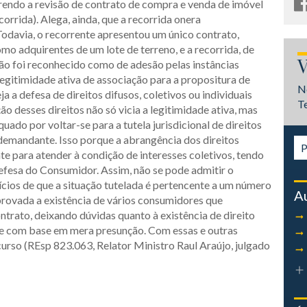
endo a revisão de contrato de compra e venda de imóvel
orrida). Alega, ainda, que a recorrida onera
odavia, o recorrente apresentou um único contrato,
mo adquirentes de um lote de terreno, e a recorrida, de
V
ão foi reconhecido como de adesão pelas instâncias
 legitimidade ativa de associação para a propositura de
N
eja a defesa de direitos difusos, coletivos ou individuais
T
 desses direitos não só vicia a legitimidade ativa, mas
ado por voltar-se para a tutela jurisdicional de direitos
 demandante. Isso porque a abrangência dos direitos
nte para atender à condição de interesses coletivos, tendo
efesa do Consumidor. Assim, não se pode admitir o
ícios de que a situação tutelada é pertencente a um número
A
rovada a existência de vários consumidores que
trato, deixando dúvidas quanto à existência de direito
e com base em mera presunção. Com essas e outras
rso (REsp 823.063, Relator Ministro Raul Araújo, julgado