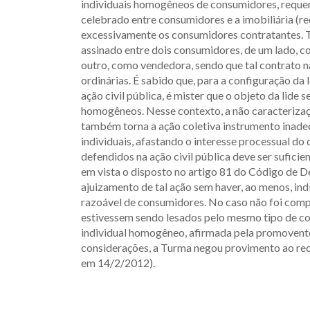
individuais homogêneos de consumidores, requer
celebrado entre consumidores e a imobiliária (rec
excessivamente os consumidores contratantes. T
assinado entre dois consumidores, de um lado, co
outro, como vendedora, sendo que tal contrato n
ordinárias. É sabido que, para a configuração da
ação civil pública, é mister que o objeto da lide s
homogêneos. Nesse contexto, a não caracterização
também torna a ação coletiva instrumento inadequ
individuais, afastando o interesse processual do
defendidos na ação civil pública deve ser suficie
em vista o disposto no artigo 81 do Código de D
ajuizamento de tal ação sem haver, ao menos, ind
razoável de consumidores. No caso não foi comp
estivessem sendo lesados pelo mesmo tipo de con
individual homogêneo, afirmada pela promovent
considerações, a Turma negou provimento ao recu
em 14/2/2012).