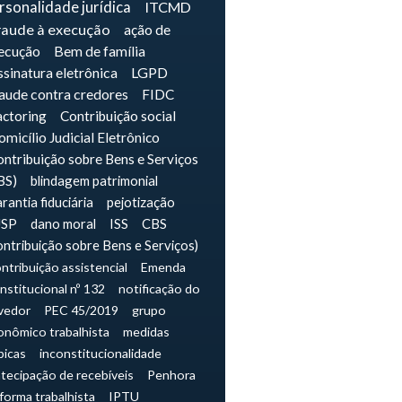
rsonalidade jurídica
ITCMD
raude à execução
ação de
ecução
Bem de família
sinatura eletrônica
LGPD
raude contra credores
FIDC
actoring
Contribuição social
micílio Judicial Eletrônico
ntribuição sobre Bens e Serviços
BS)
blindagem patrimonial
rantia fiduciária
pejotização
JSP
dano moral
ISS
CBS
ontribuição sobre Bens e Serviços)
ntribuição assistencial
Emenda
nstitucional nº 132
notificação do
vedor
PEC 45/2019
grupo
onômico trabalhista
medidas
picas
inconstitucionalidade
tecipação de recebíveis
Penhora
forma trabalhista
IPTU