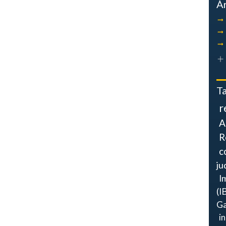
Á
T
r
A
R
c
ju
I
(I
Ga
i