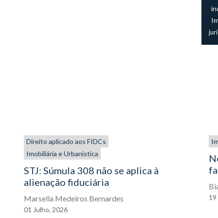
in
I
jur
Direito aplicado aos FIDCs
Im
Imobiliária e Urbanística
N
fa
STJ: Súmula 308 não se aplica à
alienação fiduciária
Bi
19
Marsella Medeiros Bernardes
01
Julho,
2026