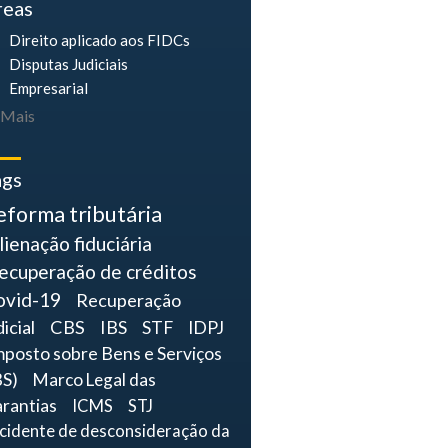
reas
Direito aplicado aos FIDCs
Disputas Judiciais
Empresarial
Mais
ags
eforma tributária
lienação fiduciária
ecuperação de créditos
ovid-19
Recuperação
dicial
CBS
IBS
STF
IDPJ
mposto sobre Bens e Serviços
BS)
Marco Legal das
rantias
ICMS
STJ
ncidente de desconsideração da