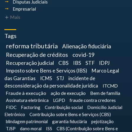
Disputas Judiciais
Empresarial
Mais
Tags
reforma tributária
Alienação fiduciária
Recuperação de créditos
covid-19
Recuperação judicial
CBS
IBS
STF
IDPJ
Imposto sobre Bens e Serviços (IBS)
Marco Legal
das Garantias
ICMS
STJ
incidente de
desconsideração da personalidade jurídica
ITCMD
Fraude à execução
ação de execução
Bem de família
Assinatura eletrônica
LGPD
fraude contra credores
FIDC
Factoring
Contribuição social
Domicílio Judicial
Eletrônico
Contribuição sobre Bens e Serviços (CBS)
blindagem patrimonial
garantia fiduciária
pejotização
TJSP
dano moral
ISS
CBS (Contribuição sobre Bens e