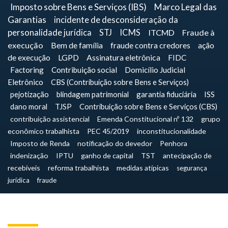
Imposto sobre Bens e Serviços (IBS)
Marco Legal das
Garantias
incidente de desconsideração da
personalidade jurídica
STJ
ICMS
ITCMD
Fraude à
execução
Bem de família
fraude contra credores
ação
de execução
LGPD
Assinatura eletrônica
FIDC
Factoring
Contribuição social
Domicílio Judicial
Eletrônico
CBS (Contribuição sobre Bens e Serviços)
pejotização
blindagem patrimonial
garantia fiduciária
ISS
dano moral
TJSP
Contribuição sobre Bens e Serviços (CBS)
contribuição assistencial
Emenda Constitucional nº 132
grupo
econômico trabalhista
PEC 45/2019
inconstitucionalidade
Imposto de Renda
notificação do devedor
Penhora
indenização
IPTU
ganho de capital
TST
antecipação de
recebíveis
reforma trabalhista
medidas atípicas
segurança
jurídica
fraude