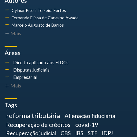
Autores
Cylmar Pitelli
Teixeira Fortes
Fernanda Elissa
de Carvalho Awada
Marcelo Augusto
de Barros
Mais
Áreas
Direito aplicado aos FIDCs
Disputas Judiciais
Empresarial
Mais
Tags
reforma tributária
Alienação fiduciária
Recuperação de créditos
covid-19
Recuperação judicial
CBS
IBS
STF
IDPJ