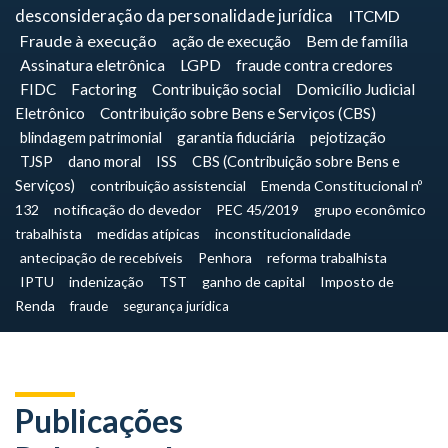
desconsideração da personalidade jurídica
ITCMD
Fraude à execução
ação de execução
Bem de família
Assinatura eletrônica
LGPD
fraude contra credores
FIDC
Factoring
Contribuição social
Domicílio Judicial
Eletrônico
Contribuição sobre Bens e Serviços (CBS)
blindagem patrimonial
garantia fiduciária
pejotização
TJSP
dano moral
ISS
CBS (Contribuição sobre Bens e
Serviços)
contribuição assistencial
Emenda Constitucional nº
132
notificação do devedor
PEC 45/2019
grupo econômico
trabalhista
medidas atípicas
inconstitucionalidade
antecipação de recebíveis
Penhora
reforma trabalhista
IPTU
indenização
TST
ganho de capital
Imposto de
Renda
fraude
segurança jurídica
Publicações