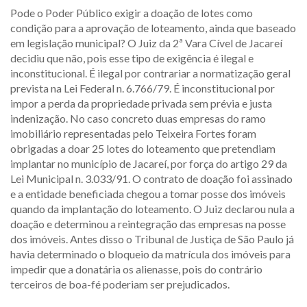
Pode o Poder Público exigir a doação de lotes como
condição para a aprovação de loteamento, ainda que baseado
em legislação municipal? O Juiz da 2ª Vara Cível de Jacareí
decidiu que não, pois esse tipo de exigência é ilegal e
inconstitucional. É ilegal por contrariar a normatização geral
prevista na Lei Federal n. 6.766/79. É inconstitucional por
impor a perda da propriedade privada sem prévia e justa
indenização. No caso concreto duas empresas do ramo
imobiliário representadas pelo Teixeira Fortes foram
obrigadas a doar 25 lotes do loteamento que pretendiam
implantar no município de Jacareí, por força do artigo 29 da
Lei Municipal n. 3.033/91. O contrato de doação foi assinado
e a entidade beneficiada chegou a tomar posse dos imóveis
quando da implantação do loteamento. O Juiz declarou nula a
doação e determinou a reintegração das empresas na posse
dos imóveis. Antes disso o Tribunal de Justiça de São Paulo já
havia determinado o bloqueio da matrícula dos imóveis para
impedir que a donatária os alienasse, pois do contrário
terceiros de boa-fé poderiam ser prejudicados.