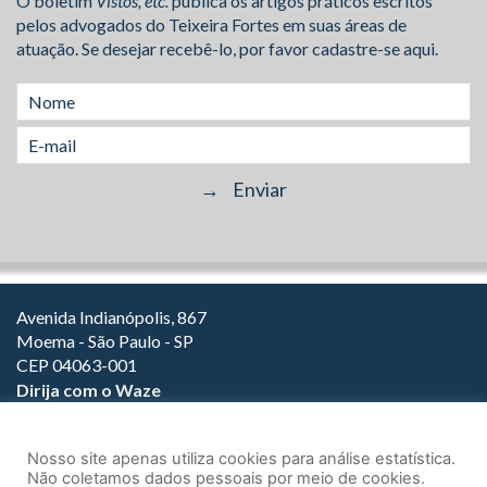
O boletim
Vistos, etc.
publica os artigos práticos escritos
pelos advogados do Teixeira Fortes em suas áreas de
atuação. Se desejar recebê-lo, por favor cadastre-se aqui.
Avenida Indianópolis, 867
Moema - São Paulo - SP
CEP 04063-001
Dirija com o Waze
(11) 3149-2000
(11) 3147-1800
Nosso site apenas utiliza cookies para análise estatística.
Não coletamos dados pessoais por meio de cookies.