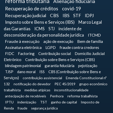
reforma tributária
Alienação fiduciária
Recuperação de créditos
covid-19
Recuperação judicial
CBS
IBS
STF
IDPJ
Imposto sobre Bens e Serviços (IBS)
Marco Legal
das Garantias
ICMS
STJ
incidente de
desconsideração da personalidade jurídica
ITCMD
Fraude à execução
ação de execução
Bem de família
Assinatura eletrônica
LGPD
fraude contra credores
FIDC
Factoring
Contribuição social
Domicílio Judicial
Eletrônico
Contribuição sobre Bens e Serviços (CBS)
blindagem patrimonial
garantia fiduciária
pejotização
TJSP
dano moral
ISS
CBS (Contribuição sobre Bens e
Serviços)
contribuição assistencial
Emenda Constitucional nº
132
notificação do devedor
PEC 45/2019
grupo econômico
trabalhista
medidas atípicas
inconstitucionalidade
antecipação de recebíveis
Penhora
reforma trabalhista
IPTU
indenização
TST
ganho de capital
Imposto de
Renda
fraude
segurança jurídica