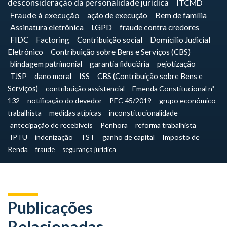
desconsideração da personalidade jurídica
ITCMD
Fraude à execução
ação de execução
Bem de família
Assinatura eletrônica
LGPD
fraude contra credores
FIDC
Factoring
Contribuição social
Domicílio Judicial
Eletrônico
Contribuição sobre Bens e Serviços (CBS)
blindagem patrimonial
garantia fiduciária
pejotização
TJSP
dano moral
ISS
CBS (Contribuição sobre Bens e
Serviços)
contribuição assistencial
Emenda Constitucional nº
132
notificação do devedor
PEC 45/2019
grupo econômico
trabalhista
medidas atípicas
inconstitucionalidade
antecipação de recebíveis
Penhora
reforma trabalhista
IPTU
indenização
TST
ganho de capital
Imposto de
Renda
fraude
segurança jurídica
Publicações
Relacionadas