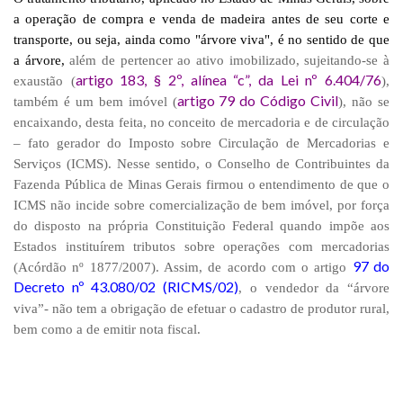
a operação de compra e venda de madeira antes de seu corte e
transporte, ou seja, ainda como "árvore viva", é no sentido de que
a árvore,
além de pertencer ao ativo imobilizado, sujeitando-se à
artigo 183, § 2º, alínea “c”, da Lei nº 6.404/76
exaustão (
),
artigo 79 do Código Civil
também é um bem imóvel (
), não se
encaixando, desta feita, no conceito de mercadoria e de circulação
– fato gerador do Imposto sobre Circulação de Mercadorias e
Serviços (ICMS). Nesse sentido, o Conselho de Contribuintes da
Fazenda Pública de Minas Gerais firmou o entendimento de que o
ICMS não incide sobre comercialização de bem imóvel, por força
do disposto na própria Constituição Federal quando impõe aos
Estados instituírem tributos sobre operações com mercadorias
97 do
(Acórdão nº 1877/2007). Assim, de acordo com o artigo
Decreto nº 43.080/02
(RICMS/02)
, o vendedor da “árvore
viva”- não tem a obrigação de efetuar o cadastro de produtor rural,
bem como a de emitir nota fiscal.