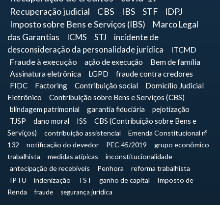
Recuperação judicial
CBS
IBS
STF
IDPJ
Imposto sobre Bens e Serviços (IBS)
Marco Legal
das Garantias
ICMS
STJ
incidente de
desconsideração da personalidade jurídica
ITCMD
Fraude à execução
ação de execução
Bem de família
Assinatura eletrônica
LGPD
fraude contra credores
FIDC
Factoring
Contribuição social
Domicílio Judicial
Eletrônico
Contribuição sobre Bens e Serviços (CBS)
blindagem patrimonial
garantia fiduciária
pejotização
TJSP
dano moral
ISS
CBS (Contribuição sobre Bens e
Serviços)
contribuição assistencial
Emenda Constitucional nº
132
notificação do devedor
PEC 45/2019
grupo econômico
trabalhista
medidas atípicas
inconstitucionalidade
antecipação de recebíveis
Penhora
reforma trabalhista
IPTU
indenização
TST
ganho de capital
Imposto de
Renda
fraude
segurança jurídica