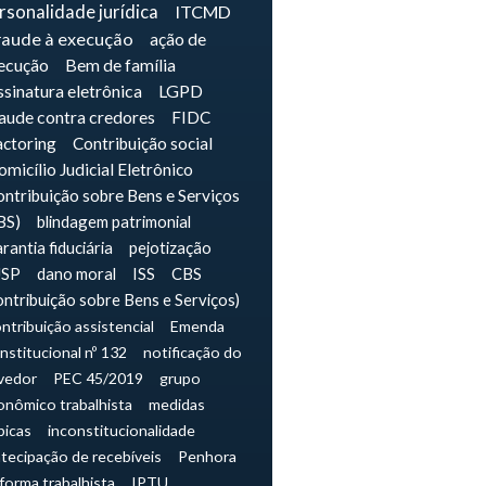
rsonalidade jurídica
ITCMD
raude à execução
ação de
ecução
Bem de família
sinatura eletrônica
LGPD
raude contra credores
FIDC
actoring
Contribuição social
micílio Judicial Eletrônico
ntribuição sobre Bens e Serviços
BS)
blindagem patrimonial
rantia fiduciária
pejotização
JSP
dano moral
ISS
CBS
ontribuição sobre Bens e Serviços)
ntribuição assistencial
Emenda
nstitucional nº 132
notificação do
vedor
PEC 45/2019
grupo
onômico trabalhista
medidas
picas
inconstitucionalidade
tecipação de recebíveis
Penhora
forma trabalhista
IPTU