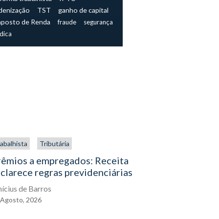
denização
TST
ganho de capital
mposto de Renda
fraude
segurança
ídica
abalhista
Tributária
Trabalhista
rêmios a empregados: Receita
O direito
clarece regras previdenciárias
assistenc
exercê-lo
nícius de Barros
Agosto,
2026
Eduardo Gal
04
Agosto,
2