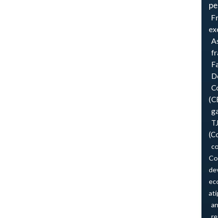
pe
F
ex
As
f
F
Do
Co
(C
ga
T
(C
co
Co
de
ec
atí
an
re