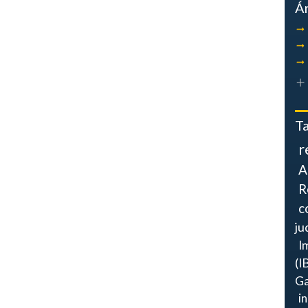
Á
T
r
A
R
c
ju
I
(I
Ga
i