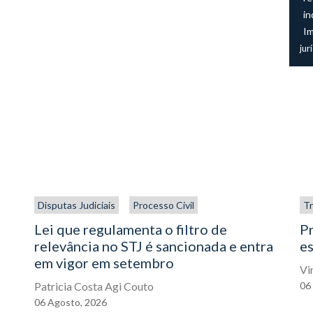
in
I
jur
Disputas Judiciais
Processo Civil
Tr
Lei que regulamenta o filtro de
P
relevância no STJ é sancionada e entra
es
em vigor em setembro
Vi
Patricia Costa Agi Couto
06
06
Agosto,
2026