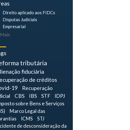
reas
Direito aplicado aos FIDCs
Disputas Judiciais
Empresarial
Mais
ags
eforma tributária
lienação fiduciária
ecuperação de créditos
ovid-19
Recuperação
dicial
CBS
IBS
STF
IDPJ
mposto sobre Bens e Serviços
BS)
Marco Legal das
rantias
ICMS
STJ
ncidente de desconsideração da