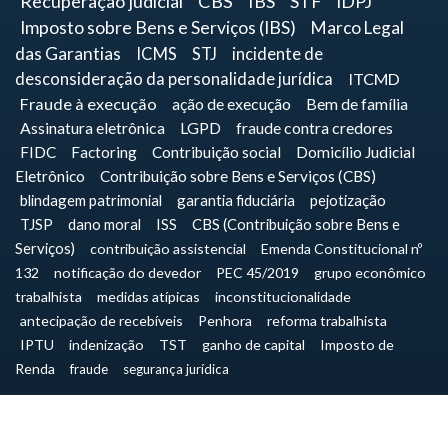
Recuperação judicial
CBS
IBS
STF
IDPJ
Imposto sobre Bens e Serviços (IBS)
Marco Legal
das Garantias
ICMS
STJ
incidente de
desconsideração da personalidade jurídica
ITCMD
Fraude à execução
ação de execução
Bem de família
Assinatura eletrônica
LGPD
fraude contra credores
FIDC
Factoring
Contribuição social
Domicílio Judicial
Eletrônico
Contribuição sobre Bens e Serviços (CBS)
blindagem patrimonial
garantia fiduciária
pejotização
TJSP
dano moral
ISS
CBS (Contribuição sobre Bens e
Serviços)
contribuição assistencial
Emenda Constitucional nº
132
notificação do devedor
PEC 45/2019
grupo econômico
trabalhista
medidas atípicas
inconstitucionalidade
antecipação de recebíveis
Penhora
reforma trabalhista
IPTU
indenização
TST
ganho de capital
Imposto de
Renda
fraude
segurança jurídica