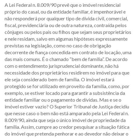
A Lei Federal n. 8.009/90 prevê que o imóvel residencial
próprio do casal, ou da entidade familiar, é impenhorável e
não responderá por qualquer tipo de dívida civil, comercial,
fiscal, previdenciária ou de outra natureza, contraída pelos
cônjuges ou pelos pais ou filhos que sejam seus proprietários
e nele residam, salvo em algumas hipóteses expressamente
previstas na legislação, como no caso de obrigação
decorrente de fiança concedida em contrato de locação, uma
das mais comuns. É o chamado “bem de família”. De acordo
com o entendimento jurisprudencial dominante, não há
necessidade dos proprietários residirem no imóvel para que
ele seja considerado bem de família. O imóvel estará
protegido se for utilizado em proveito da família, como, por
exemplo, se estiver locado para garantir a subsistência da
entidade familiar ou o pagamento de dívidas. Mas e se o
imóvel estiver vazio? O Superior Tribunal de Justiça decidiu
que nesse caso o bem não está amparado pela Lei Federal n.
8.009/90, ainda que seja o único imóvel de propriedade da
família. Assim, cumpre ao credor pesquisar a situação fática
do imóvel que pretenda penhorar e ao devedor não deixar o