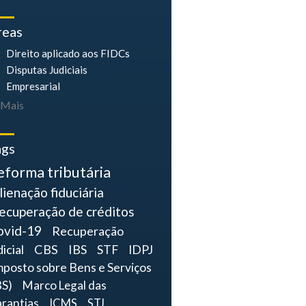
reas
Direito aplicado aos FIDCs
Disputas Judiciais
Empresarial
Mais
ags
eforma tributária
lienação fiduciária
ecuperação de créditos
ovid-19
Recuperação
dicial
CBS
IBS
STF
IDPJ
mposto sobre Bens e Serviços
BS)
Marco Legal das
rantias
ICMS
STJ