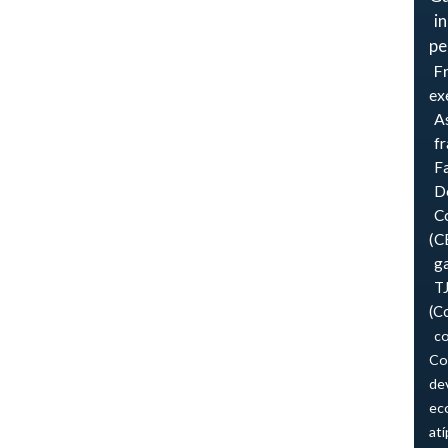
i
pe
F
ex
As
f
F
Do
Co
(C
ga
T
(C
co
Co
de
ec
atí