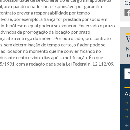
C
l, até quando o fiador fica responsável por garantir o
contrato prever a responsabilidade por tempo
lvo se, por exemplo, a fiança for prestada por sócio em
rio, hipótese na qual poderá se exonerar. Encerrado o prazo
 advindos da prorrogação da locação por prazo
V
ça até a entrega do imóvel. Por outro lado, se o contrato
es, sem determinação de tempo certo, o fiador pode se
N
 ao locador, no momento que lhe convier, ficando no
T
durante cento e vinte dias após a notificação. É o que
.245/1991, com a redação dada pela Lei Federal n. 12.112/09.
A