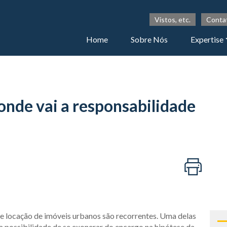
Vistos, etc.
Conta
Home
Sobre Nós
Expertise
onde vai a responsabilidade
de locação de imóveis urbanos são recorrentes. Uma delas
 a possibilidade de se exonerar do encargo na hipótese da