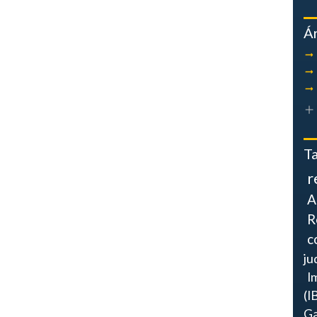
Á
T
r
A
R
c
ju
I
(I
Ga