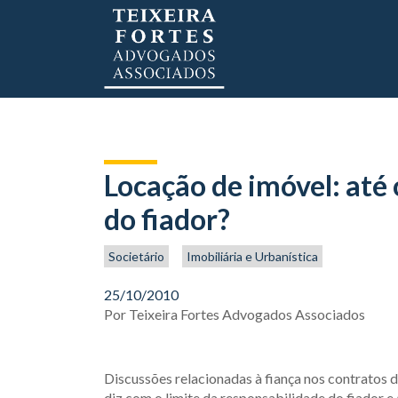
Locação de imóvel: até 
do fiador?
Societário
Imobiliária e Urbanística
25/10/2010
Por
Teixeira Fortes Advogados Associados
Discussões relacionadas à fiança nos contratos 
diz com o limite da responsabilidade do fiador e