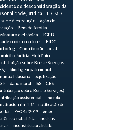
ncidente de desconsideração da
rsonalidade jurídica
ITCMD
raude à execução
ação de
ecução
Bem de família
sinatura eletrônica
LGPD
raude contra credores
FIDC
actoring
Contribuição social
micílio Judicial Eletrônico
ntribuição sobre Bens e Serviços
BS)
blindagem patrimonial
rantia fiduciária
pejotização
JSP
dano moral
ISS
CBS
ontribuição sobre Bens e Serviços)
ntribuição assistencial
Emenda
nstitucional nº 132
notificação do
vedor
PEC 45/2019
grupo
onômico trabalhista
medidas
picas
inconstitucionalidade