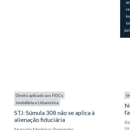
an
re
in
I
jur
Direito aplicado aos FIDCs
Im
Imobiliária e Urbanística
N
fa
STJ: Súmula 308 não se aplica à
alienação fiduciária
Bi
19
Marsella Medeiros Bernardes