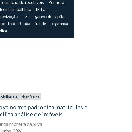
tecipação de recebíveis
Penhora
forma trabalhista
IPTU
denização
TST
ganho de capital
mposto de Renda
fraude
segurança
ídica
obiliária e Urbanística
De dentro de
Empresarial
ova norma padroniza matrículas e
cilita análise de imóveis
Decisão a
expõe con
anca Moreira da Silva
administr
Junho,
2026