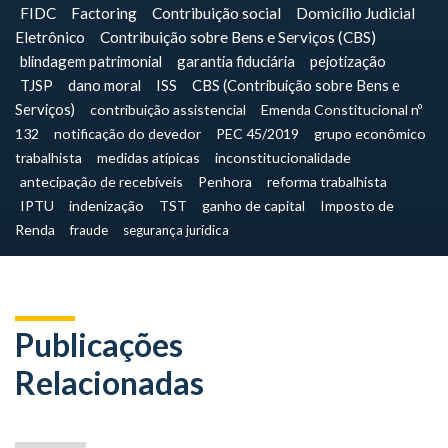
FIDC
Factoring
Contribuição social
Domicílio Judicial
Eletrônico
Contribuição sobre Bens e Serviços (CBS)
blindagem patrimonial
garantia fiduciária
pejotização
TJSP
dano moral
ISS
CBS (Contribuição sobre Bens e
Serviços)
contribuição assistencial
Emenda Constitucional nº
132
notificação do devedor
PEC 45/2019
grupo econômico
trabalhista
medidas atípicas
inconstitucionalidade
antecipação de recebíveis
Penhora
reforma trabalhista
IPTU
indenização
TST
ganho de capital
Imposto de
Renda
fraude
segurança jurídica
Publicações
Relacionadas