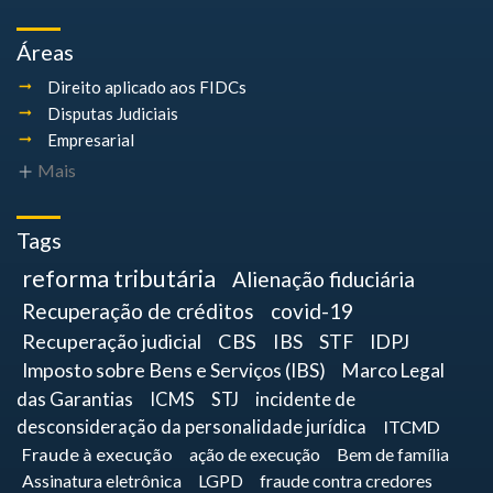
Áreas
Direito aplicado aos FIDCs
Disputas Judiciais
Empresarial
Mais
Tags
reforma tributária
Alienação fiduciária
Recuperação de créditos
covid-19
Recuperação judicial
CBS
IBS
STF
IDPJ
Imposto sobre Bens e Serviços (IBS)
Marco Legal
das Garantias
ICMS
STJ
incidente de
desconsideração da personalidade jurídica
ITCMD
Fraude à execução
ação de execução
Bem de família
Assinatura eletrônica
LGPD
fraude contra credores