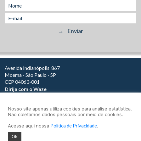
Avenida Indianópolis, 867
Moema - São Paulo - SP
CEP 04063-001
Dirija com o Waze
(11) 3149-2000
(11) 3147-1800
Nosso site apenas utiliza cookies para análise estatística.
Não coletamos dados pessoais por meio de cookies.
Acesse aqui nossa
Política de Privacidade
.
© 2026.
Teixeira Fortes Advogados Associados
- Todos os direitos
OK