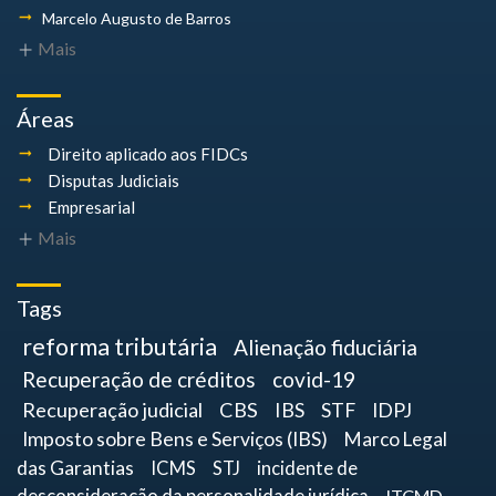
Marcelo Augusto
de Barros
Mais
Áreas
Direito aplicado aos FIDCs
Disputas Judiciais
Empresarial
Mais
Tags
reforma tributária
Alienação fiduciária
Recuperação de créditos
covid-19
Recuperação judicial
CBS
IBS
STF
IDPJ
Imposto sobre Bens e Serviços (IBS)
Marco Legal
das Garantias
ICMS
STJ
incidente de
ITCMD