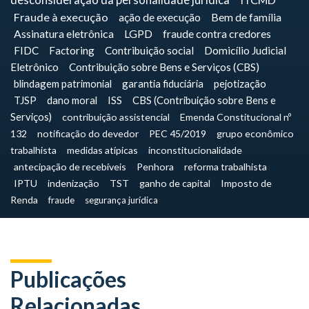
desconsideração da personalidade jurídica
Fraude à execução
ação de execução
Bem de família
Assinatura eletrônica
LGPD
fraude contra credores
FIDC
Factoring
Contribuição social
Domicílio Judicial
Eletrônico
Contribuição sobre Bens e Serviços (CBS)
blindagem patrimonial
garantia fiduciária
pejotização
TJSP
dano moral
ISS
CBS (Contribuição sobre Bens e
Serviços)
contribuição assistencial
Emenda Constitucional nº
132
notificação do devedor
PEC 45/2019
grupo econômico
trabalhista
medidas atípicas
inconstitucionalidade
antecipação de recebíveis
Penhora
reforma trabalhista
IPTU
indenização
TST
ganho de capital
Imposto de
Renda
fraude
segurança jurídica
Publicações
Relacionadas