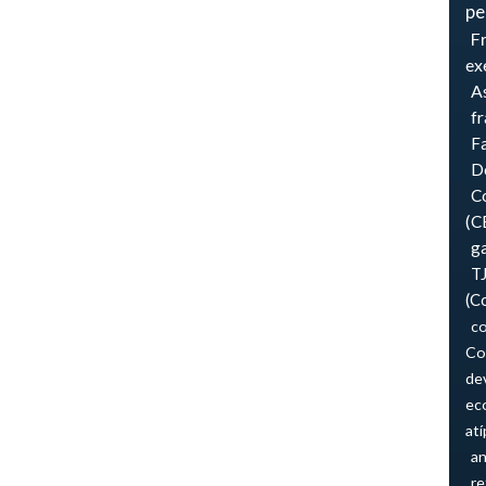
pe
F
ex
As
f
F
Do
Co
(C
ga
T
(C
co
Co
de
ec
atí
an
re