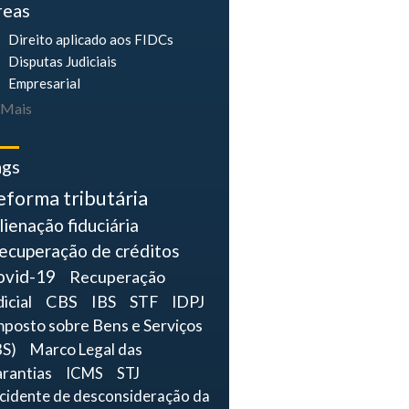
reas
Direito aplicado aos FIDCs
Disputas Judiciais
Empresarial
Mais
ags
eforma tributária
lienação fiduciária
ecuperação de créditos
ovid-19
Recuperação
dicial
CBS
IBS
STF
IDPJ
mposto sobre Bens e Serviços
BS)
Marco Legal das
rantias
ICMS
STJ
ncidente de desconsideração da