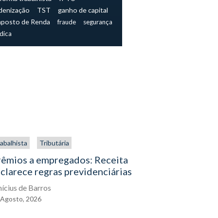
denização
TST
ganho de capital
mposto de Renda
fraude
segurança
ídica
abalhista
Tributária
Trabalhista
rêmios a empregados: Receita
O direito
clarece regras previdenciárias
assistenc
exercê-lo
nícius de Barros
Agosto,
2026
Eduardo Gal
04
Agosto,
2