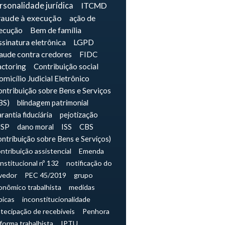
rsonalidade jurídica
ITCMD
raude à execução
ação de
ecução
Bem de família
sinatura eletrônica
LGPD
raude contra credores
FIDC
actoring
Contribuição social
micílio Judicial Eletrônico
ntribuição sobre Bens e Serviços
BS)
blindagem patrimonial
rantia fiduciária
pejotização
JSP
dano moral
ISS
CBS
ontribuição sobre Bens e Serviços)
ntribuição assistencial
Emenda
nstitucional nº 132
notificação do
vedor
PEC 45/2019
grupo
onômico trabalhista
medidas
picas
inconstitucionalidade
tecipação de recebíveis
Penhora
forma trabalhista
IPTU