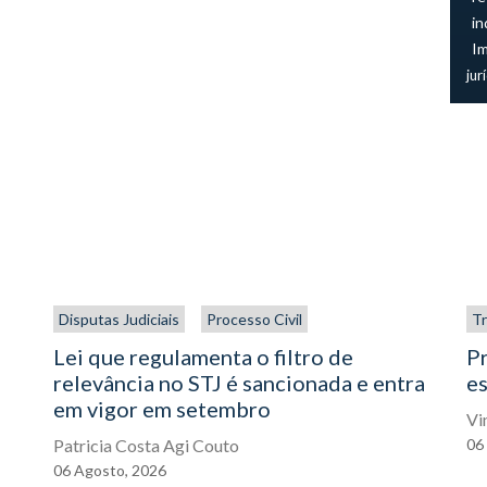
in
I
jur
Disputas Judiciais
Processo Civil
Tr
Lei que regulamenta o filtro de
P
relevância no STJ é sancionada e entra
es
em vigor em setembro
Vi
Patricia Costa Agi Couto
06
06
Agosto,
2026