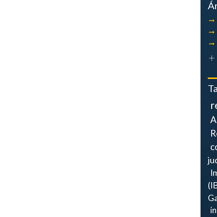
Á
T
r
A
R
c
ju
I
(I
Ga
i