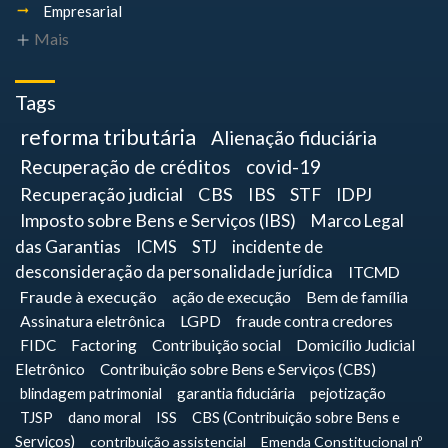
Empresarial
Mais
Tags
reforma tributária
Alienação fiduciária
Recuperação de créditos
covid-19
Recuperação judicial
CBS
IBS
STF
IDPJ
Imposto sobre Bens e Serviços (IBS)
Marco Legal
das Garantias
ICMS
STJ
incidente de
desconsideração da personalidade jurídica
ITCMD
Fraude à execução
ação de execução
Bem de família
Assinatura eletrônica
LGPD
fraude contra credores
FIDC
Factoring
Contribuição social
Domicílio Judicial
Eletrônico
Contribuição sobre Bens e Serviços (CBS)
blindagem patrimonial
garantia fiduciária
pejotização
TJSP
dano moral
ISS
CBS (Contribuição sobre Bens e
Serviços)
contribuição assistencial
Emenda Constitucional nº