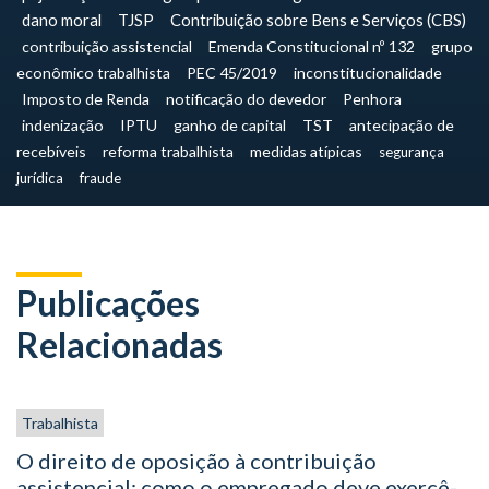
dano moral
TJSP
Contribuição sobre Bens e Serviços (CBS)
contribuição assistencial
Emenda Constitucional nº 132
grupo
econômico trabalhista
PEC 45/2019
inconstitucionalidade
Imposto de Renda
notificação do devedor
Penhora
indenização
IPTU
ganho de capital
TST
antecipação de
recebíveis
reforma trabalhista
medidas atípicas
segurança
jurídica
fraude
Publicações
Relacionadas
Trabalhista
O direito de oposição à contribuição
assistencial: como o empregado deve exercê-