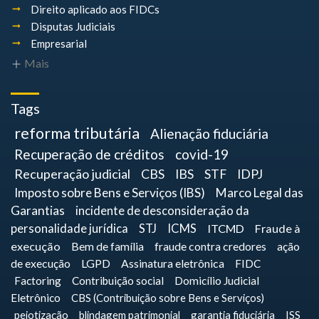
Direito aplicado aos FIDCs
Disputas Judiciais
Empresarial
Mais
Tags
reforma tributária
Alienação fiduciária
Recuperação de créditos
covid-19
Recuperação judicial
CBS
IBS
STF
IDPJ
Imposto sobre Bens e Serviços (IBS)
Marco Legal das
Garantias
incidente de desconsideração da
personalidade jurídica
STJ
ICMS
ITCMD
Fraude à
execução
Bem de família
fraude contra credores
ação
de execução
LGPD
Assinatura eletrônica
FIDC
Factoring
Contribuição social
Domicílio Judicial
Eletrônico
CBS (Contribuição sobre Bens e Serviços)
pejotização
blindagem patrimonial
garantia fiduciária
ISS