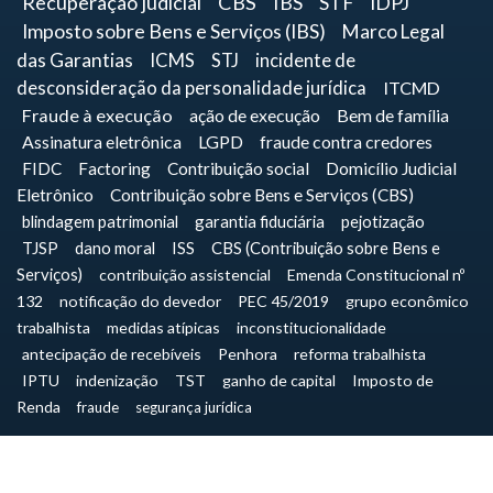
Recuperação judicial
CBS
IBS
STF
IDPJ
Imposto sobre Bens e Serviços (IBS)
Marco Legal
das Garantias
ICMS
STJ
incidente de
desconsideração da personalidade jurídica
ITCMD
Fraude à execução
ação de execução
Bem de família
Assinatura eletrônica
LGPD
fraude contra credores
FIDC
Factoring
Contribuição social
Domicílio Judicial
Eletrônico
Contribuição sobre Bens e Serviços (CBS)
blindagem patrimonial
garantia fiduciária
pejotização
TJSP
dano moral
ISS
CBS (Contribuição sobre Bens e
Serviços)
contribuição assistencial
Emenda Constitucional nº
132
notificação do devedor
PEC 45/2019
grupo econômico
trabalhista
medidas atípicas
inconstitucionalidade
antecipação de recebíveis
Penhora
reforma trabalhista
IPTU
indenização
TST
ganho de capital
Imposto de
Renda
fraude
segurança jurídica