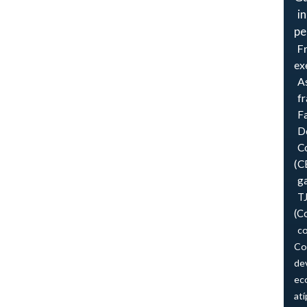
i
pe
F
ex
As
f
F
Do
Co
(C
ga
T
(C
co
Co
de
ec
atí