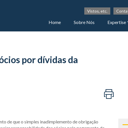
Vistos, etc.
Conta
Home
Sobre Nós
Expertise
cios por dívidas da
ento de que o simples inadimplemento de obrigação
 ensejar responsabilidade dos sócios pelo pagamento da