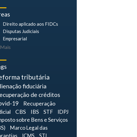
reas
Direito aplicado aos FIDCs
Disputas Judiciais
Empresarial
Mais
ags
eforma tributária
lienação fiduciária
ecuperação de créditos
ovid-19
Recuperação
dicial
CBS
IBS
STF
IDPJ
mposto sobre Bens e Serviços
BS)
Marco Legal das
rantias
ICMS
STJ