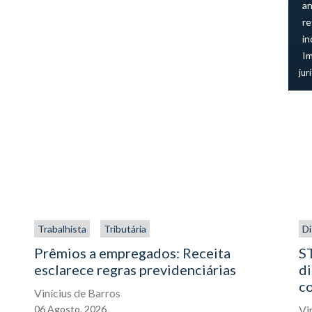
an
re
in
I
jur
Trabalhista
Tributária
Di
Prêmios a empregados: Receita
ST
esclarece regras previdenciárias
di
co
Vinícius de Barros
06
Agosto,
2026
Vi