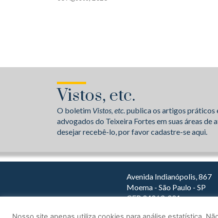
Vistos, etc.
O boletim
Vistos, etc.
publica os artigos práticos 
advogados do Teixeira Fortes em suas áreas de a
desejar recebê-lo, por favor cadastre-se aqui.
Avenida Indianópolis, 867
Moema - São Paulo - SP
CEP 04063-001
Dirija com o Waze
Nosso site apenas utiliza cookies para análise estatística. 