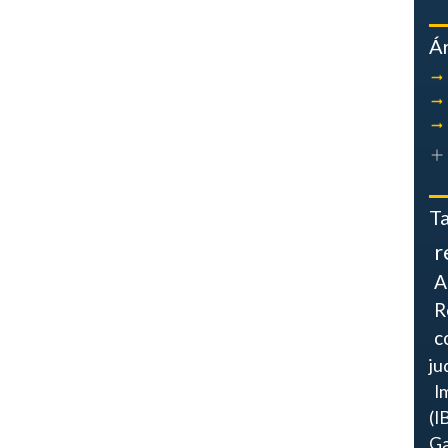
Á
T
r
A
R
c
ju
I
(I
Ga