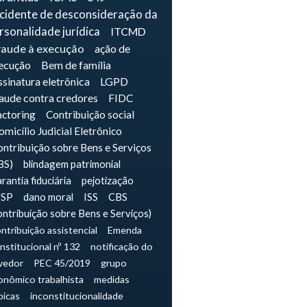
ncidente de desconsideração da
rsonalidade jurídica
ITCMD
raude à execução
ação de
ecução
Bem de família
sinatura eletrônica
LGPD
raude contra credores
FIDC
actoring
Contribuição social
micílio Judicial Eletrônico
ntribuição sobre Bens e Serviços
BS)
blindagem patrimonial
rantia fiduciária
pejotização
JSP
dano moral
ISS
CBS
ontribuição sobre Bens e Serviços)
ntribuição assistencial
Emenda
nstitucional nº 132
notificação do
vedor
PEC 45/2019
grupo
onômico trabalhista
medidas
picas
inconstitucionalidade