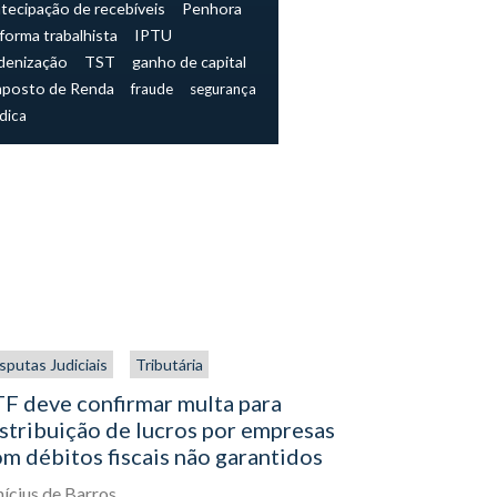
tecipação de recebíveis
Penhora
forma trabalhista
IPTU
denização
TST
ganho de capital
mposto de Renda
fraude
segurança
ídica
sputas Judiciais
Tributária
Tributária
F deve confirmar multa para
Simples N
stribuição de lucros por empresas
IBS e a C
m débitos fiscais não garantidos
Lucas Aleja
nícius de Barros
03
Julho,
202