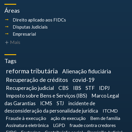
Áreas
Direito aplicado aos FIDCs
Disputas Judiciais
Empresarial
Mais
Tags
reforma tributária
Alienação fiduciária
Recuperação de créditos
covid-19
Recuperação judicial
CBS
IBS
STF
IDPJ
Imposto sobre Bens e Serviços (IBS)
Marco Legal
das Garantias
ICMS
STJ
incidente de
desconsideração da personalidade jurídica
ITCMD
Fraude à execução
ação de execução
Bem de família
Assinatura eletrônica
LGPD
fraude contra credores