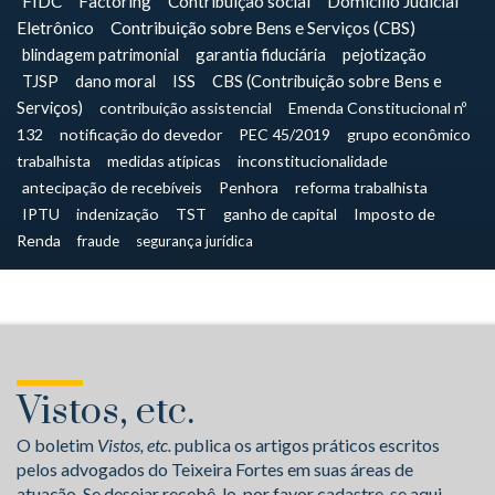
FIDC
Factoring
Contribuição social
Domicílio Judicial
Eletrônico
Contribuição sobre Bens e Serviços (CBS)
blindagem patrimonial
garantia fiduciária
pejotização
TJSP
dano moral
ISS
CBS (Contribuição sobre Bens e
Serviços)
contribuição assistencial
Emenda Constitucional nº
132
notificação do devedor
PEC 45/2019
grupo econômico
trabalhista
medidas atípicas
inconstitucionalidade
antecipação de recebíveis
Penhora
reforma trabalhista
IPTU
indenização
TST
ganho de capital
Imposto de
Renda
fraude
segurança jurídica
Vistos, etc.
O boletim
Vistos, etc.
publica os artigos práticos escritos
pelos advogados do Teixeira Fortes em suas áreas de
atuação. Se desejar recebê-lo, por favor cadastre-se aqui.