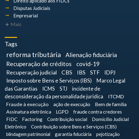
Direito aplicado aos FIDCs
Disputas Judiciais
Empresarial
Mais
Tags
reforma tributária
Alienação fiduciária
Recuperação de créditos
covid-19
Recuperação judicial
CBS
IBS
STF
IDPJ
Imposto sobre Bens e Serviços (IBS)
Marco Legal
das Garantias
ICMS
STJ
incidente de
desconsideração da personalidade jurídica
ITCMD
Fraude à execução
ação de execução
Bem de família
Assinatura eletrônica
LGPD
fraude contra credores
FIDC
Factoring
Contribuição social
Domicílio Judicial
Eletrônico
Contribuição sobre Bens e Serviços (CBS)
blindagem patrimonial
garantia fiduciária
pejotização