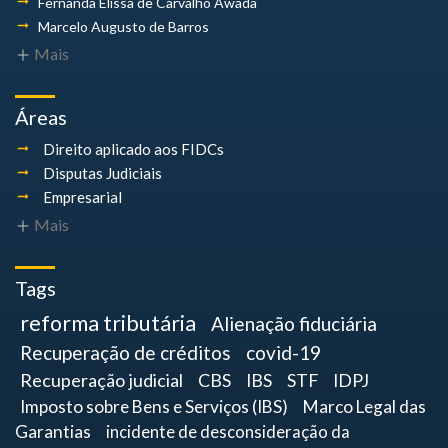
Fernanda Elissa
de Carvalho Awada
Marcelo Augusto
de Barros
Mais
Áreas
Direito aplicado aos FIDCs
Disputas Judiciais
Empresarial
Mais
Tags
reforma tributária
Alienação fiduciária
Recuperação de créditos
covid-19
Recuperação judicial
CBS
IBS
STF
IDPJ
Imposto sobre Bens e Serviços (IBS)
Marco Legal das
Garantias
incidente de desconsideração da