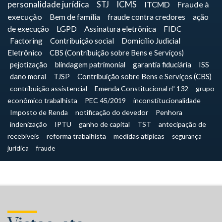
personalidade jurídica
STJ
ICMS
ITCMD
Fraude à
execução
Bem de família
fraude contra credores
ação
de execução
LGPD
Assinatura eletrônica
FIDC
Factoring
Contribuição social
Domicílio Judicial
Eletrônico
CBS (Contribuição sobre Bens e Serviços)
pejotização
blindagem patrimonial
garantia fiduciária
ISS
dano moral
TJSP
Contribuição sobre Bens e Serviços (CBS)
contribuição assistencial
Emenda Constitucional nº 132
grupo
econômico trabalhista
PEC 45/2019
inconstitucionalidade
Imposto de Renda
notificação do devedor
Penhora
indenização
IPTU
ganho de capital
TST
antecipação de
recebíveis
reforma trabalhista
medidas atípicas
segurança
jurídica
fraude