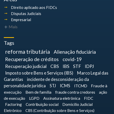
Direito aplicado aos FIDCs
Disputas Judiciais
Empresarial
Mais
Tags
reforma tributária
Alienação fiduciária
Recuperação de créditos
covid-19
Recuperação judicial
CBS
IBS
STF
IDPJ
Imposto sobre Bens e Serviços (IBS)
Marco Legal das
Garantias
incidente de desconsideração da
personalidade jurídica
STJ
ICMS
ITCMD
Fraude à
execução
Bem de família
fraude contra credores
ação
de execução
LGPD
Assinatura eletrônica
FIDC
Factoring
Contribuição social
Domicílio Judicial
Eletrônico
CBS (Contribuição sobre Bens e Serviços)