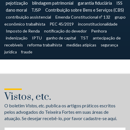
pejotização
blindagem patrimonial
garantia fiduciária
ISS
dano moral
TJSP
Contribuição sobre Bens e Serviços (CBS)
contribuição assistencial
Emenda Constitucional nº 132
grupo
econômico trabalhista
PEC 45/2019
inconstitucionalidade
Imposto de Renda
notificação do devedor
Penhora
indenização
IPTU
ganho de capital
TST
antecipação de
recebíveis
reforma trabalhista
medidas atípicas
segurança
jurídica
fraude
Vistos, etc.
O boletim
Vistos, etc.
publica os artigos práticos escritos
pelos advogados do Teixeira Fortes em suas áreas de
atuação. Se desejar recebê-lo, por favor cadastre-se aqui.