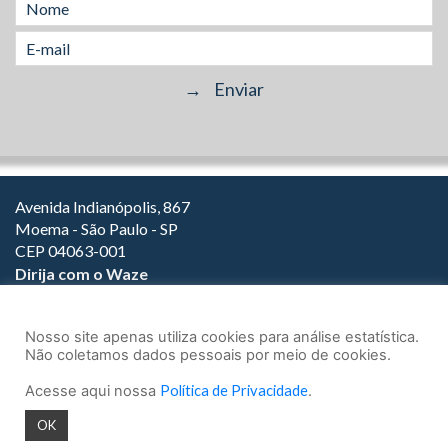
Avenida Indianópolis, 867
Moema - São Paulo - SP
CEP 04063-001
Dirija com o Waze
(11) 3149-2000
(11) 3147-1800
Nosso site apenas utiliza cookies para análise estatística.
Não coletamos dados pessoais por meio de cookies.
Acesse aqui nossa
Política de Privacidade
.
© 2026.
Teixeira Fortes Advogados Associados
- Todos os direitos
OK
reservados.