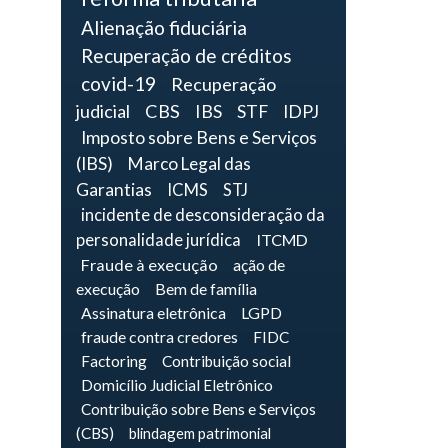
Alienação fiduciária
Recuperação de créditos
covid-19
Recuperação
judicial
CBS
IBS
STF
IDPJ
Imposto sobre Bens e Serviços
(IBS)
Marco Legal das
Garantias
ICMS
STJ
incidente de desconsideração da
personalidade jurídica
ITCMD
Fraude à execução
ação de
execução
Bem de família
Assinatura eletrônica
LGPD
fraude contra credores
FIDC
Factoring
Contribuição social
Domicílio Judicial Eletrônico
Contribuição sobre Bens e Serviços
(CBS)
blindagem patrimonial