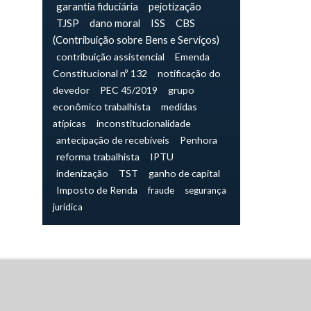
garantia fiduciária
pejotização
TJSP
dano moral
ISS
CBS
(Contribuição sobre Bens e Serviços)
contribuição assistencial
Emenda
Constitucional nº 132
notificação do
devedor
PEC 45/2019
grupo
econômico trabalhista
medidas
atípicas
inconstitucionalidade
antecipação de recebíveis
Penhora
reforma trabalhista
IPTU
indenização
TST
ganho de capital
Imposto de Renda
fraude
segurança
jurídica