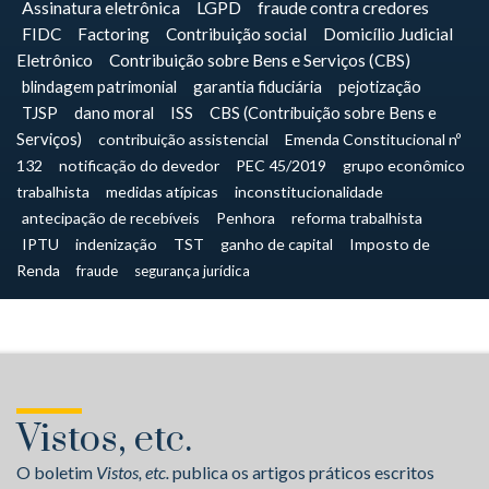
Assinatura eletrônica
LGPD
fraude contra credores
FIDC
Factoring
Contribuição social
Domicílio Judicial
Eletrônico
Contribuição sobre Bens e Serviços (CBS)
blindagem patrimonial
garantia fiduciária
pejotização
TJSP
dano moral
ISS
CBS (Contribuição sobre Bens e
Serviços)
contribuição assistencial
Emenda Constitucional nº
132
notificação do devedor
PEC 45/2019
grupo econômico
trabalhista
medidas atípicas
inconstitucionalidade
antecipação de recebíveis
Penhora
reforma trabalhista
IPTU
indenização
TST
ganho de capital
Imposto de
Renda
fraude
segurança jurídica
Vistos, etc.
O boletim
Vistos, etc.
publica os artigos práticos escritos