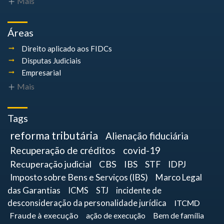
Mais
Áreas
Direito aplicado aos FIDCs
Disputas Judiciais
Empresarial
Mais
Tags
reforma tributária
Alienação fiduciária
Recuperação de créditos
covid-19
Recuperação judicial
CBS
IBS
STF
IDPJ
Imposto sobre Bens e Serviços (IBS)
Marco Legal
das Garantias
ICMS
STJ
incidente de
desconsideração da personalidade jurídica
ITCMD
Fraude à execução
ação de execução
Bem de família