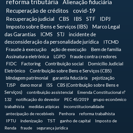
reforma tributária
Alienação fiduciária
Recuperação de créditos
covid-19
Recuperação judicial
CBS
IBS
STF
IDPJ
Imposto sobre Bens e Serviços (IBS)
Marco Legal
das Garantias
ICMS
STJ
incidente de
desconsideração da personalidade jurídica
ITCMD
Fraude à execução
ação de execução
Bem de família
Assinatura eletrônica
LGPD
fraude contra credores
FIDC
Factoring
Contribuição social
Domicílio Judicial
Eletrônico
Contribuição sobre Bens e Serviços (CBS)
blindagem patrimonial
garantia fiduciária
pejotização
TJSP
dano moral
ISS
CBS (Contribuição sobre Bens e
Serviços)
contribuição assistencial
Emenda Constitucional nº
132
notificação do devedor
PEC 45/2019
grupo econômico
trabalhista
medidas atípicas
inconstitucionalidade
antecipação de recebíveis
Penhora
reforma trabalhista
IPTU
indenização
TST
ganho de capital
Imposto de
Renda
fraude
segurança jurídica