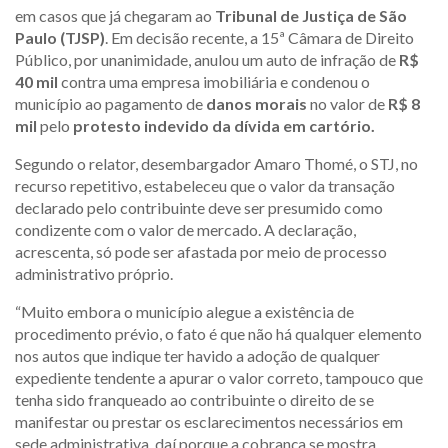
em casos que já chegaram ao
Tribunal de Justiça de São
Paulo (TJSP)
. Em decisão recente, a 15ª Câmara de Direito
Público, por unanimidade, anulou um auto de infração de
R$
40 mil
contra uma empresa imobiliária e condenou o
município ao pagamento de
danos morais
no valor de
R$ 8
mil
pelo
protesto indevido da dívida em cartório.
Segundo o relator, desembargador Amaro Thomé, o STJ, no
recurso repetitivo, estabeleceu que o valor da transação
declarado pelo contribuinte deve ser presumido como
condizente com o valor de mercado. A declaração,
acrescenta, só pode ser afastada por meio de processo
administrativo próprio.
“Muito embora o município alegue a existência de
procedimento prévio, o fato é que não há qualquer elemento
nos autos que indique ter havido a adoção de qualquer
expediente tendente a apurar o valor correto, tampouco que
tenha sido franqueado ao contribuinte o direito de se
manifestar ou prestar os esclarecimentos necessários em
sede administrativa, daí porque a cobrança se mostra