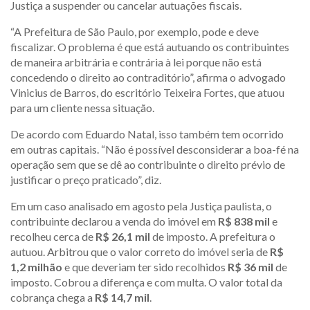
Justiça a suspender ou cancelar autuações fiscais.
“A Prefeitura de São Paulo, por exemplo, pode e deve
fiscalizar. O problema é que está autuando os contribuintes
de maneira arbitrária e contrária à lei porque não está
concedendo o direito ao contraditório”, afirma o advogado
Vinicius de Barros, do escritório Teixeira Fortes, que atuou
para um cliente nessa situação.
De acordo com Eduardo Natal, isso também tem ocorrido
em outras capitais. “Não é possível desconsiderar a boa-fé na
operação sem que se dê ao contribuinte o direito prévio de
justificar o preço praticado”, diz.
Em um caso analisado em agosto pela Justiça paulista, o
contribuinte declarou a venda do imóvel em
R$ 838 mil
e
recolheu cerca de
R$ 26,1 mil
de imposto. A prefeitura o
autuou. Arbitrou que o valor correto do imóvel seria de
R$
1,2 milhão
e que deveriam ter sido recolhidos
R$ 36 mil
de
imposto. Cobrou a diferença e com multa. O valor total da
cobrança chega a
R$ 14,7 mil
.