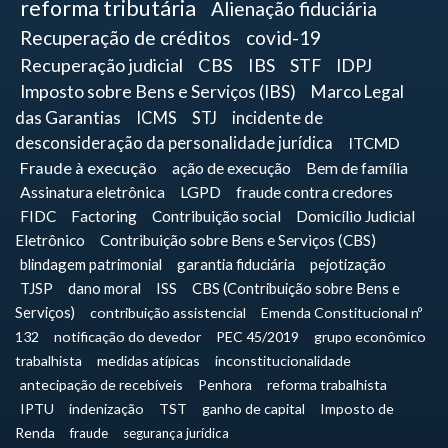
reforma tributária
Alienação fiduciária
Recuperação de créditos
covid-19
Recuperação judicial
CBS
IBS
STF
IDPJ
Imposto sobre Bens e Serviços (IBS)
Marco Legal
das Garantias
ICMS
STJ
incidente de
desconsideração da personalidade jurídica
ITCMD
Fraude à execução
ação de execução
Bem de família
Assinatura eletrônica
LGPD
fraude contra credores
FIDC
Factoring
Contribuição social
Domicílio Judicial
Eletrônico
Contribuição sobre Bens e Serviços (CBS)
blindagem patrimonial
garantia fiduciária
pejotização
TJSP
dano moral
ISS
CBS (Contribuição sobre Bens e
Serviços)
contribuição assistencial
Emenda Constitucional nº
132
notificação do devedor
PEC 45/2019
grupo econômico
trabalhista
medidas atípicas
inconstitucionalidade
antecipação de recebíveis
Penhora
reforma trabalhista
IPTU
indenização
TST
ganho de capital
Imposto de
Renda
fraude
segurança jurídica