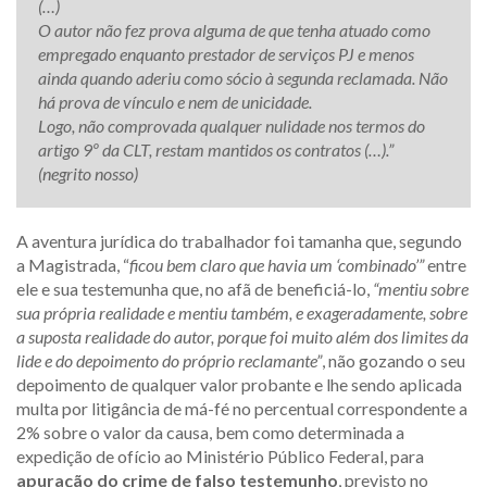
(…)
O autor não fez prova alguma de que tenha atuado como
empregado enquanto prestador de serviços PJ e menos
ainda quando aderiu como sócio à segunda reclamada. Não
há prova de vínculo e nem de unicidade.
Logo, não comprovada qualquer nulidade nos termos do
artigo 9º da CLT, restam mantidos os contratos (…).”
(negrito nosso)
A aventura jurídica do trabalhador foi tamanha que, segundo
a Magistrada, “
ficou bem claro que havia um ‘combinado’”
entre
ele e sua testemunha que, no afã de beneficiá-lo,
“mentiu sobre
sua própria realidade e mentiu também, e exageradamente, sobre
a suposta realidade do autor, porque foi muito além dos limites da
lide e do depoimento do próprio reclamante”
, não gozando o seu
depoimento de qualquer valor probante e lhe sendo aplicada
multa por litigância de má-fé no percentual correspondente a
2% sobre o valor da causa, bem como determinada a
expedição de ofício ao Ministério Público Federal, para
apuração do crime de falso testemunho
, previsto no