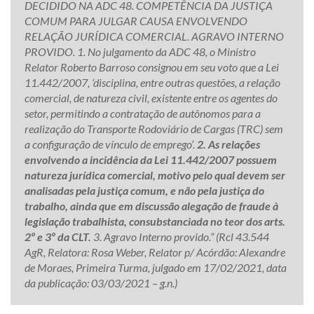
DECIDIDO NA ADC 48. COMPETÊNCIA DA JUSTIÇA
COMUM PARA JULGAR CAUSA ENVOLVENDO
RELAÇÃO JURÍDICA COMERCIAL. AGRAVO INTERNO
PROVIDO. 1. No julgamento da ADC 48, o Ministro
Relator Roberto Barroso consignou em seu voto que a Lei
11.442/2007, ‘disciplina, entre outras questões, a relação
comercial, de natureza civil, existente entre os agentes do
setor, permitindo a contratação de autônomos para a
realização do Transporte Rodoviário de Cargas (TRC) sem
a configuração de vínculo de emprego’.
2. As relações
envolvendo a incidência da Lei 11.442/2007 possuem
natureza jurídica comercial, motivo pelo qual devem ser
analisadas pela justiça comum, e não pela justiça do
trabalho, ainda que em discussão alegação de fraude à
legislação trabalhista, consubstanciada no teor dos arts.
2º e 3º da CLT.
3. Agravo Interno provido.” (Rcl 43.544
AgR, Relatora: Rosa Weber, Relator p/ Acórdão: Alexandre
de Moraes, Primeira Turma, julgado em 17/02/2021, data
da publicação: 03/03/2021 – g.n.)