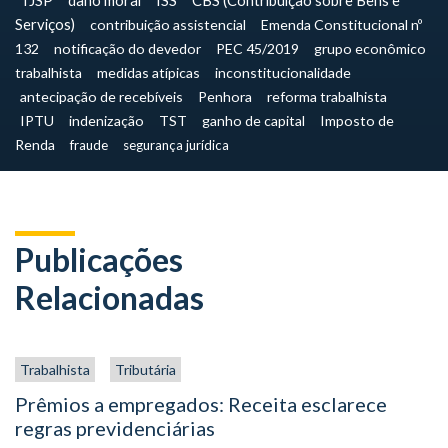
TJSP
dano moral
ISS
CBS (Contribuição sobre Bens e
Serviços)
contribuição assistencial
Emenda Constitucional nº
132
notificação do devedor
PEC 45/2019
grupo econômico
trabalhista
medidas atípicas
inconstitucionalidade
antecipação de recebíveis
Penhora
reforma trabalhista
IPTU
indenização
TST
ganho de capital
Imposto de
Renda
fraude
segurança jurídica
Publicações
Relacionadas
Trabalhista
Tributária
Prêmios a empregados: Receita esclarece
regras previdenciárias