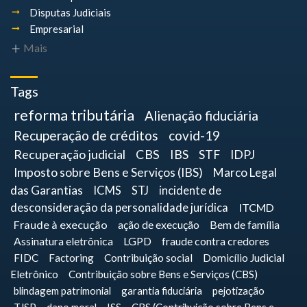
Disputas Judiciais
Empresarial
Mais
Tags
reforma tributária
Alienação fiduciária
Recuperação de créditos
covid-19
Recuperação judicial
CBS
IBS
STF
IDPJ
Imposto sobre Bens e Serviços (IBS)
Marco Legal
das Garantias
ICMS
STJ
incidente de
desconsideração da personalidade jurídica
ITCMD
Fraude à execução
ação de execução
Bem de família
Assinatura eletrônica
LGPD
fraude contra credores
FIDC
Factoring
Contribuição social
Domicílio Judicial
Eletrônico
Contribuição sobre Bens e Serviços (CBS)
blindagem patrimonial
garantia fiduciária
pejotização