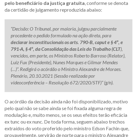
pelo beneficiário da justiça gratuita
, conforme se denota
da certidão de julgamento reproduzida abaixo:
“Decisão: O Tribunal, por maioria, julgou parcialmente
procedente o pedido formulado na ação direta, para
declarar inconstitucionais os arts. 790-B, caput e § 4º, e
791-A, § 4º, da Consolidação das Leis do Trabalho (CLT
),
vencidos, em parte, os Ministros Roberto Barroso (Relator),
Luiz Fux (Presidente), Nunes Marques e Gilmar Mendes
(…)”. Redigirá o acórdão o Ministro Alexandre de Moraes.
Plenário, 20.10.2021 (Sessão realizada por
videoconferência – Resolução 672/2020/STF)” (g/n).
O acórdão da decisão ainda não foi disponibilizado, motivo
pelo qual não se sabe ainda se foi fixada alguma regra de
modulação e, muito menos, se os seus efeitos terão eficácia
ex tunc ou ex nunc. De toda forma, seguem abaixo trechos
extraídos do voto proferido pelo ministro Edson Fachin que,
provavelmente, servirão de norte para o ministro Alexandre