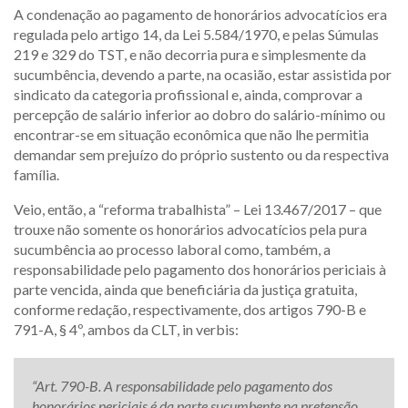
A condenação ao pagamento de honorários advocatícios era
regulada pelo artigo 14, da Lei 5.584/1970, e pelas Súmulas
219 e 329 do TST, e não decorria pura e simplesmente da
sucumbência, devendo a parte, na ocasião, estar assistida por
sindicato da categoria profissional e, ainda, comprovar a
percepção de salário inferior ao dobro do salário-mínimo ou
encontrar-se em situação econômica que não lhe permitia
demandar sem prejuízo do próprio sustento ou da respectiva
família.
Veio, então, a “reforma trabalhista” – Lei 13.467/2017 – que
trouxe não somente os honorários advocatícios pela pura
sucumbência ao processo laboral como, também, a
responsabilidade pelo pagamento dos honorários periciais à
parte vencida, ainda que beneficiária da justiça gratuita,
conforme redação, respectivamente, dos artigos 790-B e
791-A, § 4º, ambos da CLT, in verbis:
“Art. 790-B. A responsabilidade pelo pagamento dos
honorários periciais é da parte sucumbente na pretensão