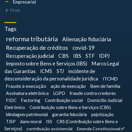
Empresarial
Mais
Tags
reforma tributária
Alienação fiduciária
Recuperação de créditos
covid-19
Recuperação judicial
CBS
IBS
STF
IDPJ
Imposto sobre Bens e Serviços (IBS)
Marco Legal
das Garantias
ICMS
STJ
incidente de
desconsideração da personalidade jurídica
ITCMD
Fraude à execução
ação de execução
Bem de família
Assinatura eletrônica
LGPD
fraude contra credores
FIDC
Factoring
Contribuição social
Domicílio Judicial
Eletrônico
Contribuição sobre Bens e Serviços (CBS)
blindagem patrimonial
garantia fiduciária
pejotização
TJSP
dano moral
ISS
CBS (Contribuição sobre Bens e
Serviços)
contribuição assistencial
Emenda Constitucional nº