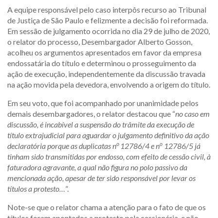
A equipe responsável pelo caso interpôs recurso ao Tribunal
de Justiça de São Paulo e felizmente a decisão foi reformada.
Em sessão de julgamento ocorrida no dia 29 de julho de 2020,
o relator do processo, Desembargador Alberto Gosson,
acolheu os argumentos apresentados em favor da empresa
endossatária do título e determinou o prosseguimento da
ação de execução, independentemente da discussão travada
na ação movida pela devedora, envolvendo a origem do título.
Em seu voto, que foi acompanhado por unanimidade pelos
demais desembargadores, o relator destacou que “
no caso em
discussão, é incabível a suspensão do trâmite da execução de
título extrajudicial para aguardar o julgamento definitivo da ação
o
o
declaratória porque as duplicatas n
12786/4 e n
12786/5 já
tinham sido transmitidas por endosso, com efeito de cessão civil, à
faturadora agravante, a qual não figura no polo passivo da
mencionada ação, apesar de ter sido responsável por levar os
títulos a protesto…
”.
Note-se que o relator chama a atenção para o fato de que os
títulos foram apontados a protesto pela cessionária, e não