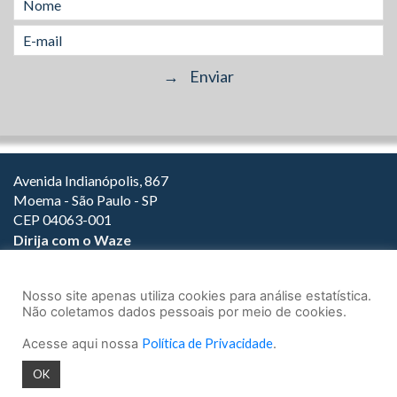
Avenida Indianópolis, 867
Moema - São Paulo - SP
CEP 04063-001
Dirija com o Waze
(11) 3149-2000
(11) 3147-1800
Nosso site apenas utiliza cookies para análise estatística.
Não coletamos dados pessoais por meio de cookies.
Acesse aqui nossa
Política de Privacidade
.
© 2026.
Teixeira Fortes Advogados Associados
- Todos os direitos
OK
reservados.