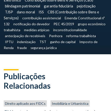
Eletrônico
Contribuição sobre Bens e Serviços (CBS)
blindagem patrimonial
garantia fiduciária
pejotização
TJSP
dano moral
ISS
CBS (Contribuição sobre Bens e
Serviços)
contribuição assistencial
Emenda Constitucional nº
132
notificação do devedor
PEC 45/2019
grupo econômico
trabalhista
medidas atípicas
inconstitucionalidade
antecipação de recebíveis
Penhora
reforma trabalhista
IPTU
indenização
TST
ganho de capital
Imposto de
Renda
fraude
segurança jurídica
Publicações
Relacionadas
Direito aplicado aos FIDCs
Imobiliária e Urbanística