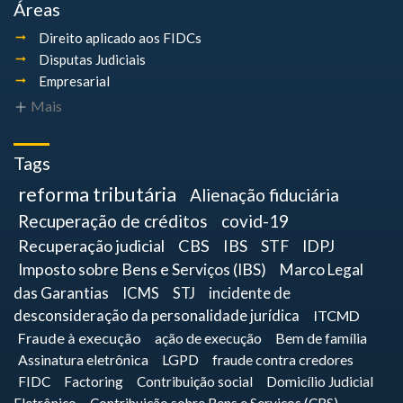
Áreas
Direito aplicado aos FIDCs
Disputas Judiciais
Empresarial
Mais
Tags
reforma tributária
Alienação fiduciária
Recuperação de créditos
covid-19
Recuperação judicial
CBS
IBS
STF
IDPJ
Imposto sobre Bens e Serviços (IBS)
Marco Legal
das Garantias
ICMS
STJ
incidente de
desconsideração da personalidade jurídica
ITCMD
Fraude à execução
ação de execução
Bem de família
Assinatura eletrônica
LGPD
fraude contra credores
FIDC
Factoring
Contribuição social
Domicílio Judicial