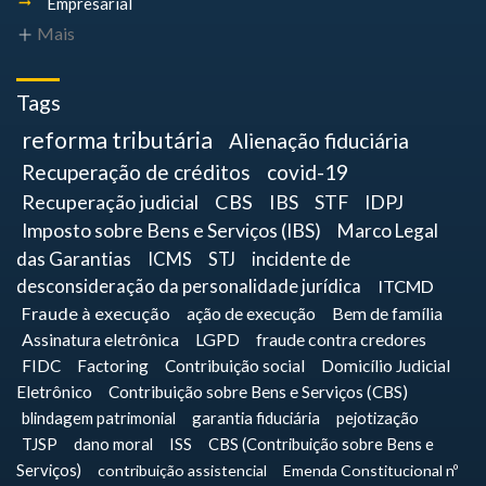
Empresarial
Mais
Tags
reforma tributária
Alienação fiduciária
Recuperação de créditos
covid-19
Recuperação judicial
CBS
IBS
STF
IDPJ
Imposto sobre Bens e Serviços (IBS)
Marco Legal
das Garantias
ICMS
STJ
incidente de
desconsideração da personalidade jurídica
ITCMD
Fraude à execução
ação de execução
Bem de família
Assinatura eletrônica
LGPD
fraude contra credores
FIDC
Factoring
Contribuição social
Domicílio Judicial
Eletrônico
Contribuição sobre Bens e Serviços (CBS)
blindagem patrimonial
garantia fiduciária
pejotização
TJSP
dano moral
ISS
CBS (Contribuição sobre Bens e
Serviços)
contribuição assistencial
Emenda Constitucional nº