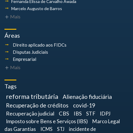
Fernanda Elissa
de Carvalho Awada
Marcelo Augusto
de Barros
Mais
Áreas
Direito aplicado aos FIDCs
Disputas Judiciais
Empresarial
Mais
Tags
reforma tributária
Alienação fiduciária
Recuperação de créditos
covid-19
Recuperação judicial
CBS
IBS
STF
IDPJ
Imposto sobre Bens e Serviços (IBS)
Marco Legal
das Garantias
ICMS
STJ
incidente de