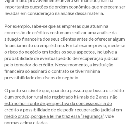
vigor muito provavelmente deverá ser mantido, mas há
importantes questões de ordem econômica que merecem ser
levadas em consideração na análise dessa matéria.
Por exemplo, sabe-se que as empresas que atuam na
concessão de créditos costumam realizar uma análise da
situação financeira dos seus clientes antes de oferecer algum
financiamento ou empréstimo. Em tal exame prévio, mede-se
o risco do negócio em todos os seus aspectos, inclusive a
probabilidade de eventual pedido de recuperação judicial
pelo tomador do crédito. Nesse momento, a instituição
financeira só assinará o contrato se tiver mínima
previsibilidade dos riscos do negócio.
O ponto sensível é que, quando a pessoa que busca o crédito
é um produtor rural não registrado há mais de 2 anos,
não
está no horizonte de perspectiva da concessionária do
crédito a possibilidade de ele pedir recuperação judicial em
médio prazo, porque a lei lhe traz essa “segurança”
, vide
normas acima citadas.