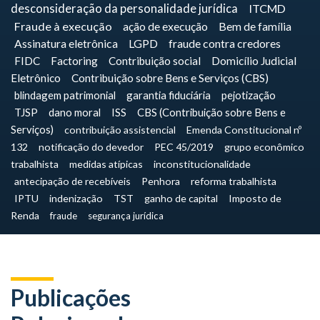
desconsideração da personalidade jurídica
ITCMD
Fraude à execução
ação de execução
Bem de família
Assinatura eletrônica
LGPD
fraude contra credores
FIDC
Factoring
Contribuição social
Domicílio Judicial
Eletrônico
Contribuição sobre Bens e Serviços (CBS)
blindagem patrimonial
garantia fiduciária
pejotização
TJSP
dano moral
ISS
CBS (Contribuição sobre Bens e
Serviços)
contribuição assistencial
Emenda Constitucional nº
132
notificação do devedor
PEC 45/2019
grupo econômico
trabalhista
medidas atípicas
inconstitucionalidade
antecipação de recebíveis
Penhora
reforma trabalhista
IPTU
indenização
TST
ganho de capital
Imposto de
Renda
fraude
segurança jurídica
Publicações