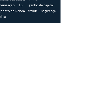
denização
TST
ganho de capital
mposto de Renda
fraude
segurança
ídica