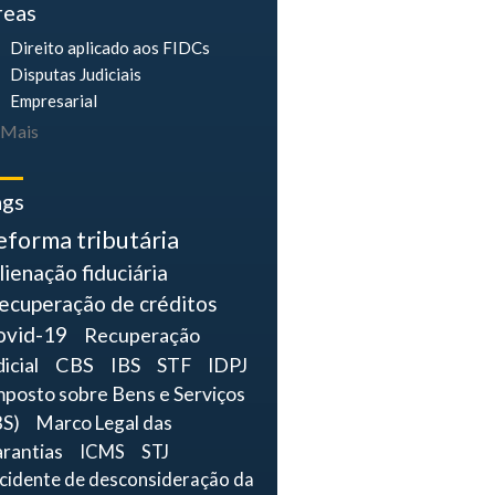
reas
Direito aplicado aos FIDCs
Disputas Judiciais
Empresarial
Mais
ags
eforma tributária
lienação fiduciária
ecuperação de créditos
ovid-19
Recuperação
dicial
CBS
IBS
STF
IDPJ
mposto sobre Bens e Serviços
BS)
Marco Legal das
rantias
ICMS
STJ
ncidente de desconsideração da