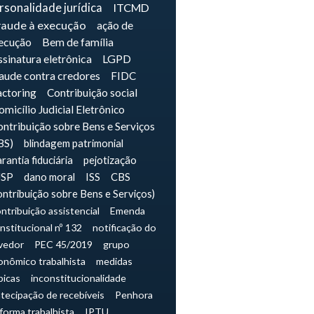
rsonalidade jurídica
ITCMD
raude à execução
ação de
ecução
Bem de família
sinatura eletrônica
LGPD
raude contra credores
FIDC
actoring
Contribuição social
micílio Judicial Eletrônico
ntribuição sobre Bens e Serviços
BS)
blindagem patrimonial
rantia fiduciária
pejotização
JSP
dano moral
ISS
CBS
ontribuição sobre Bens e Serviços)
ntribuição assistencial
Emenda
nstitucional nº 132
notificação do
vedor
PEC 45/2019
grupo
onômico trabalhista
medidas
picas
inconstitucionalidade
tecipação de recebíveis
Penhora
forma trabalhista
IPTU