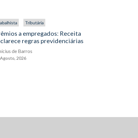
abalhista
Tributária
Trabalhista
rêmios a empregados: Receita
O direito
clarece regras previdenciárias
assistenc
exercê-lo
nícius de Barros
Agosto,
2026
Eduardo Gal
04
Agosto,
2