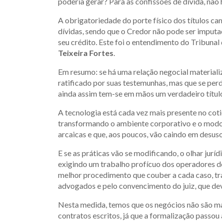
poderia gerar? Para as confissões de dívida, não
A obrigatoriedade do porte físico dos títulos ca
dívidas, sendo que o Credor não pode ser imputa
seu crédito. Este foi o entendimento do Tribunal 
Teixeira Fortes
.
Em resumo: se há uma relação negocial materializ
ratificado por suas testemunhas, mas que se pe
ainda assim tem-se em mãos um verdadeiro título 
A tecnologia está cada vez mais presente no cotid
transformando o ambiente corporativo e o modo 
arcaicas e que, aos poucos, vão caindo em desuso
E se as práticas vão se modificando, o olhar jur
exigindo um trabalho profícuo dos operadores do
melhor procedimento que couber a cada caso, trab
advogados e pelo convencimento do juiz, que dev
Nesta medida, temos que os negócios não são mai
contratos escritos, já que a formalização passou 