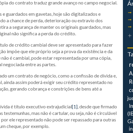
cópia do contrato traduz grande avanço no campo negocial.
Á
s e guardados em gavetas, hoje são digitalizados e
do a chance de perda, deterioração ou extravio dos
retira a segurança de manter os originais guardados, mas
ginal não significa a perda do crédito.
 título de crédito cambial deve ser apresentado para fazer
ção impõe que ele próprio seja a prova da existência e da
T
ue não é cambial, pode estar representada por uma cópia,
r
l negociada entre as partes.
A
izado um contrato de negócio, como a confissão de dívida e,
R
al, ainda assim poderá exigir seu crédito representado no
ução, gerando cobrança e constrições de bens até a
c
ju
I
vida é título executivo extrajudicial
[1]
, desde que firmado
 testemunhas, mas não é cartular, ou seja, não é circulável
(I
 por ele representado não pode ser repassado para outras
Ga
 um cheque, por exemplo.
i