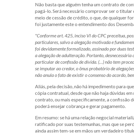
Não basta que alguém tenha um contrato de conf
pagá-lo. Será necessário comprovar ser o titular
meio de cessão de crédito, o que, de qualquer fo
foi justamente este o entendimento dos Desem
"Conforme art. 425, inciso VI do CPC preceitua, pos
particulares, salvo a alegação motivada e fundamen
foi devidamente formalizado, assinado por duas tes
a alegação de adulteração. Portanto, desnecessária 
particular de confissão de dívida. (…) não tem proc
se imputar ao credor, o ônus probatório de alegações 
não anula o fato de existir o consenso do acordo, 
Aliás, pela decisão, não há impedimento para qu
cópia contratual, desde que não haja dúvidas em 
contrato, ou mais especificamente, a confissão d
poderá ensejar cobrança e gerar pagamento.
Em resumo: se há uma relação negocial materializ
ratificado por suas testemunhas, mas que se pe
ainda assim tem-se em mãos um verdadeiro título 