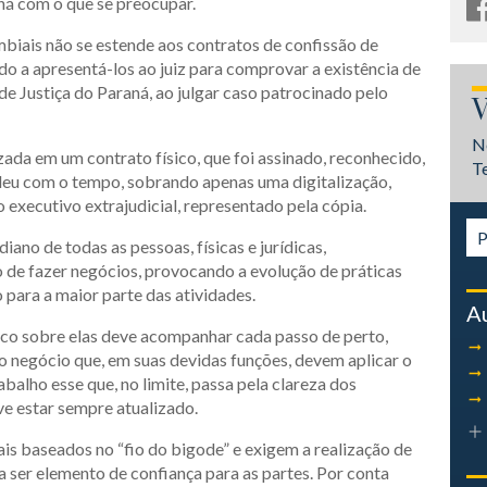
 há com o que se preocupar.
mbiais não se estende aos contratos de confissão de
do a apresentá-los ao juiz para comprovar a existência de
de Justiça do Paraná, ao julgar caso patrocinado pelo
V
N
ada em um contrato físico, que foi assinado, reconhecido,
T
rdeu com o tempo, sobrando apenas uma digitalização,
executivo extrajudicial, representado pela cópia.
iano de todas as pessoas, físicas e jurídicas,
de fazer negócios, provocando a evolução de práticas
 para a maior parte das atividades.
A
ídico sobre elas deve acompanhar cada passo de perto,
 negócio que, em suas devidas funções, devem aplicar o
alho esse que, no limite, passa pela clareza dos
e estar sempre atualizado.
s baseados no “fio do bigode” e exigem a realização de
a ser elemento de confiança para as partes. Por conta