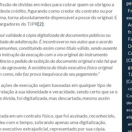
pe
issão de dívidas em mãos para cobrar quem se obrigou a
F
 deste crédito, figurando como credor do contrato ou por
rma, torna absolutamente dispensável a posse do original. E
ex
bargadores do TJPR
[2]
:
As
f
sui validade à cópia digitalizada de documentos públicos ou
F
tada de adulteração. É incontroverso nos autos que o acordo
Do
temunhas, constituindo assim como título válido, sendo ausente
Co
a instrução da execução com a via original do instrumento
(C
edência o pedido de exibição do documento original e não há que
da agravante. A existência do título executivo físico original
ga
bem como, não faz prova inequívoca do seu pagamento."
T
(C
e ações de execução sejam baseadas em qualquer tipo de
co
relação à sua idoneidade e veracidade, sendo certo que se o
Co
e dívida, foi digitalizada, mas descartada, mesmo assim
de
ec
ada em um contrato físico, que foi assinado, reconhecido,
atí
rdeu com o tempo, sobrando apenas uma digitalização,
an
executivo extrajudicial, representado por sua cópia.
re