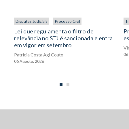
Disputas Judiciais
Processo Civil
Tr
Lei que regulamenta o filtro de
P
relevância no STJ é sancionada e entra
es
em vigor em setembro
Vi
Patricia Costa Agi Couto
06
06
Agosto,
2026