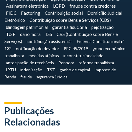
Assinatura eletrônica
LGPD
fraude contra credores
FIDC
Factoring
Contribuição social
Domicílio Judicial
Eletrônico
Contribuição sobre Bens e Serviços (CBS)
blindagem patrimonial
garantia fiduciária
pejotização
TJSP
dano moral
ISS
CBS (Contribuição sobre Bens e
Serviços)
contribuição assistencial
Emenda Constitucional nº
132
notificação do devedor
PEC 45/2019
grupo econômico
trabalhista
medidas atípicas
inconstitucionalidade
antecipação de recebíveis
Penhora
reforma trabalhista
IPTU
indenização
TST
ganho de capital
Imposto de
Renda
fraude
segurança jurídica
Publicações
Relacionadas