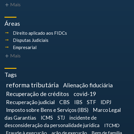
Mais
Áreas
Direito aplicado aos FIDCs
Disputas Judiciais
Empresarial
Mais
Tags
reforma tributária
Alienação fiduciária
Recuperação de créditos
covid-19
Recuperação judicial
CBS
IBS
STF
IDPJ
Imposto sobre Bens e Serviços (IBS)
Marco Legal
das Garantias
ICMS
STJ
incidente de
desconsideração da personalidade jurídica
ITCMD
Fraude à execução
ação de execução
Bem de família