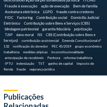
desconsideração da personalidade jurídica
Fraude à execução
ação de execução
Bem de família
Assinatura eletrônica
LGPD
fraude contra credores
FIDC
Factoring
Contribuição social
Domicílio Judicial
Eletrônico
Contribuição sobre Bens e Serviços (CBS)
blindagem patrimonial
garantia fiduciária
pejotização
TJSP
dano moral
ISS
CBS (Contribuição sobre Bens e
Serviços)
contribuição assistencial
Emenda Constitucional nº
132
notificação do devedor
PEC 45/2019
grupo econômico
trabalhista
medidas atípicas
inconstitucionalidade
antecipação de recebíveis
Penhora
reforma trabalhista
IPTU
indenização
TST
ganho de capital
Imposto de
Renda
fraude
segurança jurídica
Publicações
Relacionadas