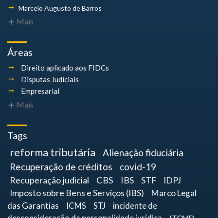
Marcelo Augusto
de Barros
Mais
Áreas
Direito aplicado aos FIDCs
Disputas Judiciais
Empresarial
Mais
Tags
reforma tributária
Alienação fiduciária
Recuperação de créditos
covid-19
Recuperação judicial
CBS
IBS
STF
IDPJ
Imposto sobre Bens e Serviços (IBS)
Marco Legal
das Garantias
ICMS
STJ
incidente de
ITCMD