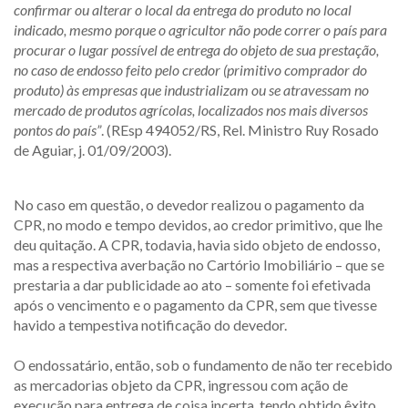
confirmar ou alterar o local da entrega do produto no local
indicado, mesmo porque o agricultor não pode correr o país para
procurar o lugar possível de entrega do objeto de sua prestação,
no caso de endosso feito pelo credor (primitivo comprador do
produto) às empresas que industrializam ou se atravessam no
mercado de produtos agrícolas, localizados nos mais diversos
pontos do país”
. (REsp 494052/RS, Rel. Ministro Ruy Rosado
de Aguiar, j. 01/09/2003).
No caso em questão, o devedor realizou o pagamento da
CPR, no modo e tempo devidos, ao credor primitivo, que lhe
deu quitação. A CPR, todavia, havia sido objeto de endosso,
mas a respectiva averbação no Cartório Imobiliário – que se
prestaria a dar publicidade ao ato – somente foi efetivada
após o vencimento e o pagamento da CPR, sem que tivesse
havido a tempestiva notificação do devedor.
O endossatário, então, sob o fundamento de não ter recebido
as mercadorias objeto da CPR, ingressou com ação de
execução para entrega de coisa incerta, tendo obtido êxito