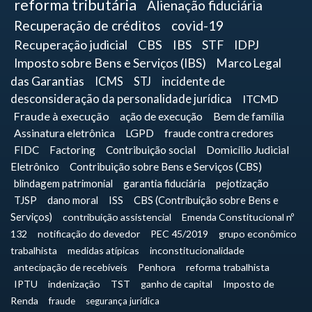
reforma tributária
Alienação fiduciária
Recuperação de créditos
covid-19
Recuperação judicial
CBS
IBS
STF
IDPJ
Imposto sobre Bens e Serviços (IBS)
Marco Legal
das Garantias
ICMS
STJ
incidente de
desconsideração da personalidade jurídica
ITCMD
Fraude à execução
ação de execução
Bem de família
Assinatura eletrônica
LGPD
fraude contra credores
FIDC
Factoring
Contribuição social
Domicílio Judicial
Eletrônico
Contribuição sobre Bens e Serviços (CBS)
blindagem patrimonial
garantia fiduciária
pejotização
TJSP
dano moral
ISS
CBS (Contribuição sobre Bens e
Serviços)
contribuição assistencial
Emenda Constitucional nº
132
notificação do devedor
PEC 45/2019
grupo econômico
trabalhista
medidas atípicas
inconstitucionalidade
antecipação de recebíveis
Penhora
reforma trabalhista
IPTU
indenização
TST
ganho de capital
Imposto de
Renda
fraude
segurança jurídica