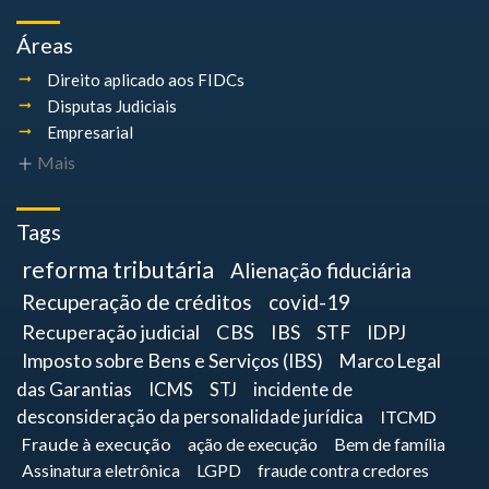
Áreas
Direito aplicado aos FIDCs
Disputas Judiciais
Empresarial
Mais
Tags
reforma tributária
Alienação fiduciária
Recuperação de créditos
covid-19
Recuperação judicial
CBS
IBS
STF
IDPJ
Imposto sobre Bens e Serviços (IBS)
Marco Legal
das Garantias
ICMS
STJ
incidente de
desconsideração da personalidade jurídica
ITCMD
Fraude à execução
ação de execução
Bem de família
Assinatura eletrônica
LGPD
fraude contra credores