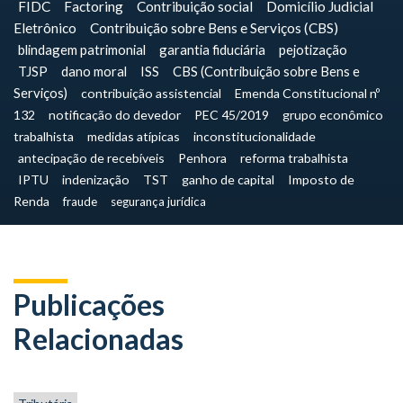
FIDC
Factoring
Contribuição social
Domicílio Judicial
Eletrônico
Contribuição sobre Bens e Serviços (CBS)
blindagem patrimonial
garantia fiduciária
pejotização
TJSP
dano moral
ISS
CBS (Contribuição sobre Bens e
Serviços)
contribuição assistencial
Emenda Constitucional nº
132
notificação do devedor
PEC 45/2019
grupo econômico
trabalhista
medidas atípicas
inconstitucionalidade
antecipação de recebíveis
Penhora
reforma trabalhista
IPTU
indenização
TST
ganho de capital
Imposto de
Renda
fraude
segurança jurídica
Publicações
Relacionadas