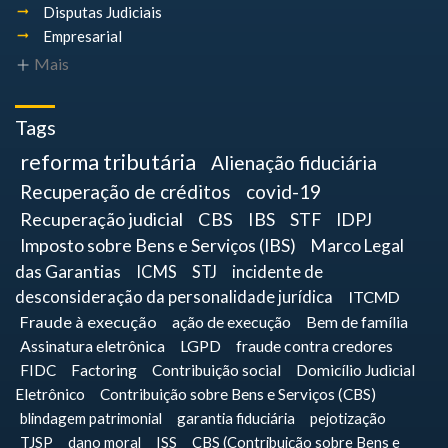
Disputas Judiciais
Empresarial
Mais
Tags
reforma tributária
Alienação fiduciária
Recuperação de créditos
covid-19
Recuperação judicial
CBS
IBS
STF
IDPJ
Imposto sobre Bens e Serviços (IBS)
Marco Legal
das Garantias
ICMS
STJ
incidente de
desconsideração da personalidade jurídica
ITCMD
Fraude à execução
ação de execução
Bem de família
Assinatura eletrônica
LGPD
fraude contra credores
FIDC
Factoring
Contribuição social
Domicílio Judicial
Eletrônico
Contribuição sobre Bens e Serviços (CBS)
blindagem patrimonial
garantia fiduciária
pejotização
TJSP
dano moral
ISS
CBS (Contribuição sobre Bens e