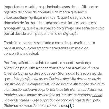
Importante ressaltar os principais casos de conflito entre
registro de nome de domínio e de marca que são: o
cybersquatting
(“grilagem virtual”), que é o registro de
domínios de forma adiantada aos reais interessados; e o
typosquatting,
que é a usurpação do tráfego que seria de outro
portal devido a um pequeno erro de digitação.
Também deve ser ressaltado o caso de aproveitamento
parasitário, que claramente caracteriza um meio de
concorrência desleal.
Por fim, salienta-se a interessante e recente sentença
proferida pelo Juiz Abhner Youssif Mota Arabi da 2ª Vara
Cível da Comarca de Sorocaba – SP, na qual foi reconhecida
que o “
simples fato da precedência do depósito de marca ou de
registro de nome empresarial não acarreta a afirmação do direito
à utilização exclusiva ou prioritária de tais elementos distintivos
também como nomes de domínio na internet, sobretudo
quando
não evidenciada má-fé ou prática de concorrência desleal pelo
titular do nome de domínio
, como no caso
[1]
”.