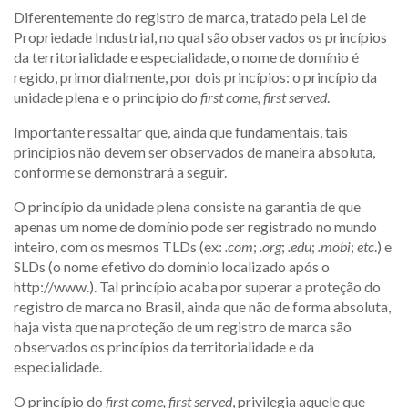
Diferentemente do registro de marca, tratado pela Lei de
Propriedade Industrial, no qual são observados os princípios
da territorialidade e especialidade, o nome de domínio é
regido, primordialmente, por dois princípios: o princípio da
unidade plena e o princípio do
first come, first served
.
Importante ressaltar que, ainda que fundamentais, tais
princípios não devem ser observados de maneira absoluta,
conforme se demonstrará a seguir.
O princípio da unidade plena consiste na garantia de que
apenas um nome de domínio pode ser registrado no mundo
inteiro, com os mesmos TLDs (ex:
.com
;
.org
;
.edu
;
.mobi
;
etc
.) e
SLDs (o nome efetivo do domínio localizado após o
http://www.). Tal princípio acaba por superar a proteção do
registro de marca no Brasil, ainda que não de forma absoluta,
haja vista que na proteção de um registro de marca são
observados os princípios da territorialidade e da
especialidade.
O princípio do
first come, first served
, privilegia aquele que