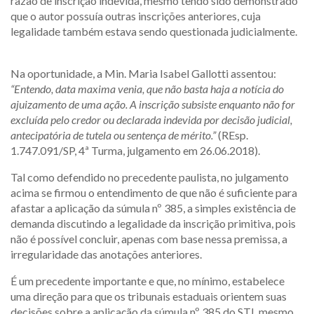
razão de inscrição indevida, mesmo tendo sido demonstrado
que o autor possuía outras inscrições anteriores, cuja
legalidade também estava sendo questionada judicialmente.
Na oportunidade, a Min. Maria Isabel Gallotti assentou:
“Entendo, data maxima venia, que não basta haja a notícia do
ajuizamento de uma ação. A inscrição subsiste enquanto não for
excluída pelo credor ou declarada indevida por decisão judicial,
antecipatória de tutela ou sentença de mérito.”
(REsp.
1.747.091/SP, 4ª Turma, julgamento em 26.06.2018).
Tal como defendido no precedente paulista, no julgamento
acima se firmou o entendimento de que não é suficiente para
afastar a aplicação da súmula nº 385, a simples existência de
demanda discutindo a legalidade da inscrição primitiva, pois
não é possível concluir, apenas com base nessa premissa, a
irregularidade das anotações anteriores.
É um precedente importante e que, no mínimo, estabelece
uma direção para que os tribunais estaduais orientem suas
decisões sobre a aplicação da súmula nº 385 do STJ, mesmo