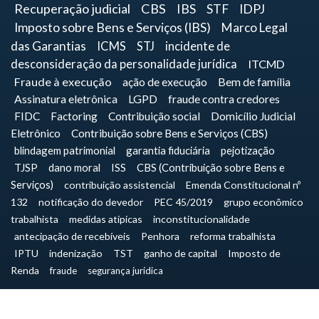
Recuperação judicial
CBS
IBS
STF
IDPJ
Imposto sobre Bens e Serviços (IBS)
Marco Legal
das Garantias
ICMS
STJ
incidente de
desconsideração da personalidade jurídica
ITCMD
Fraude à execução
ação de execução
Bem de família
Assinatura eletrônica
LGPD
fraude contra credores
FIDC
Factoring
Contribuição social
Domicílio Judicial
Eletrônico
Contribuição sobre Bens e Serviços (CBS)
blindagem patrimonial
garantia fiduciária
pejotização
TJSP
dano moral
ISS
CBS (Contribuição sobre Bens e
Serviços)
contribuição assistencial
Emenda Constitucional nº
132
notificação do devedor
PEC 45/2019
grupo econômico
trabalhista
medidas atípicas
inconstitucionalidade
antecipação de recebíveis
Penhora
reforma trabalhista
IPTU
indenização
TST
ganho de capital
Imposto de
Renda
fraude
segurança jurídica