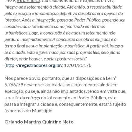
1979,
é transitória
.
Concluídas as obras e expedido o TVO,
integra-se o loteamento à cidade. Até então, a responsabilidade
pela execução e implantação definitiva das obras era apenas do
loteador. Após a integração, passa ao Poder Público, podendo ser
considerado o loteamento como finalizado em termos
urbanísticos. Logo, a conclusão é de que um loteamento não
perdura indefinidamente. A conclusão das obras exigidas é o
termo final de sua implantação urbanística. A partir daí, integra-
se à cidade. Esta é governada por suas próprias leis, pelo plano
diretor, onde houver, e pelas posturas locais
”.
(
http://iregistradores.org.br/
, 12/04/2017).
Nos parece óbvio, portanto, que as disposições da Lei nº
6.766/79 devem ser aplicadas aos loteamentos ainda em
execução, ou seja, ainda não implantados, tendo em vista que,
a partir da
entrega
do loteamento ao Poder Público, este
passa a integrar a cidade e, consequentemente, estará sujeito
às normas do Município.
Orlando Martins Quintino Neto