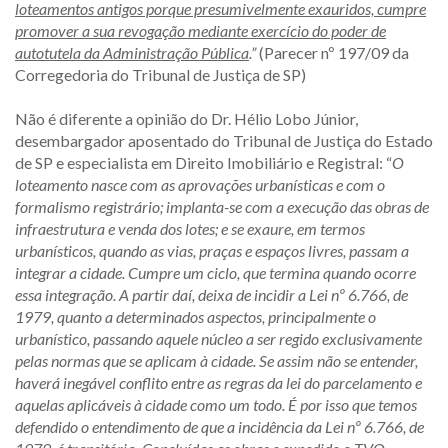
loteamentos antigos porque presumivelmente exauridos, cumpre
promover a sua revogação mediante exercício do poder de
autotutela da Administração Pública
.”
(Parecer nº 197/09 da
Corregedoria do Tribunal de Justiça de SP)
Não é diferente a opinião do Dr. Hélio Lobo Júnior,
desembargador aposentado do Tribunal de Justiça do Estado
de SP e especialista em Direito Imobiliário e Registral: “
O
loteamento nasce com as aprovações urbanísticas e com o
formalismo registrário; implanta-se com a execução das obras de
infraestrutura e venda dos lotes; e se exaure, em termos
urbanísticos, quando as vias, praças e espaços livres, passam a
integrar a cidade. Cumpre um ciclo, que termina quando ocorre
essa integração. A partir daí, deixa de incidir a Lei nº 6.766, de
1979, quanto a determinados aspectos, principalmente o
urbanístico, passando aquele núcleo a ser regido exclusivamente
pelas normas que se aplicam à cidade. Se assim não se entender,
haverá inegável conflito entre as regras da lei do parcelamento e
aquelas aplicáveis à cidade como um todo. É por isso que temos
defendido o entendimento de que a incidência da Lei nº 6.766, de