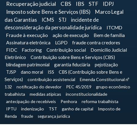
Recuperação judicial
CBS
IBS
STF
IDPJ
Imposto sobre Bens e Serviços (IBS)
Marco Legal
das Garantias
ICMS
STJ
incidente de
desconsideração da personalidade jurídica
ITCMD
Fraude à execução
ação de execução
Bem de família
Assinatura eletrônica
LGPD
fraude contra credores
FIDC
Factoring
Contribuição social
Domicílio Judicial
Eletrônico
Contribuição sobre Bens e Serviços (CBS)
blindagem patrimonial
garantia fiduciária
pejotização
TJSP
dano moral
ISS
CBS (Contribuição sobre Bens e
Serviços)
contribuição assistencial
Emenda Constitucional nº
132
notificação do devedor
PEC 45/2019
grupo econômico
trabalhista
medidas atípicas
inconstitucionalidade
antecipação de recebíveis
Penhora
reforma trabalhista
IPTU
indenização
TST
ganho de capital
Imposto de
Renda
fraude
segurança jurídica