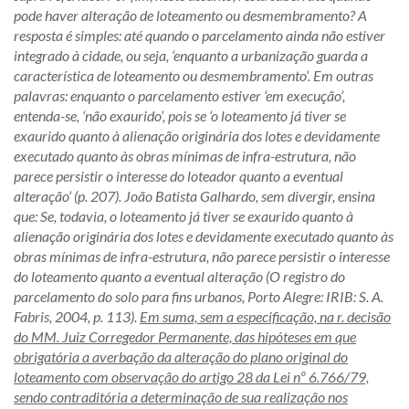
pode haver alteração de loteamento ou desmembramento? A
resposta é simples: até quando o parcelamento ainda não estiver
integrado à cidade, ou seja, ‘enquanto a urbanização guarda a
característica de loteamento ou desmembramento’. Em outras
palavras: enquanto o parcelamento estiver ‘em execução’,
entenda-se, ‘não exaurido’, pois se ‘o loteamento já tiver se
exaurido quanto à alienação originária dos lotes e devidamente
executado quanto às obras mínimas de infra-estrutura, não
parece persistir o interesse do loteador quanto a eventual
alteração’ (p. 207). João Batista Galhardo, sem divergir, ensina
que: Se, todavia, o loteamento já tiver se exaurido quanto à
alienação originária dos lotes e devidamente executado quanto às
obras mínimas de infra-estrutura, não parece persistir o interesse
do loteamento quanto a eventual alteração (O registro do
parcelamento do solo para fins urbanos, Porto Alegre: IRIB: S. A.
Fabris, 2004, p. 113).
Em suma, sem a especificação, na r. decisão
do MM. Juiz Corregedor Permanente, das hipóteses em que
obrigatória a averbação da alteração do plano original do
loteamento com observação do artigo 28 da Lei nº 6.766/79,
sendo contraditória a determinação de sua realização nos