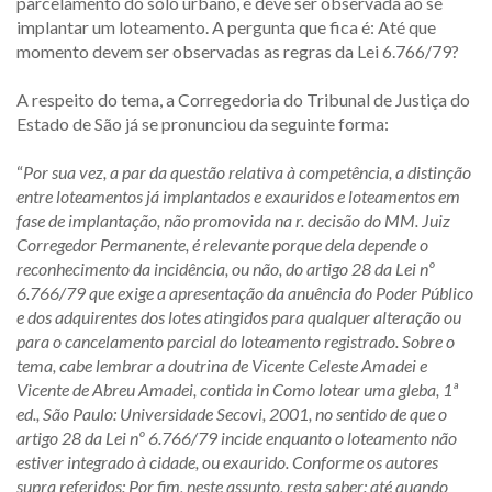
parcelamento do solo urbano, e deve ser observada ao se
implantar um loteamento. A pergunta que fica é: Até que
momento devem ser observadas as regras da Lei 6.766/79?
A respeito do tema, a Corregedoria do Tribunal de Justiça do
Estado de São já se pronunciou da seguinte forma:
“
Por sua vez, a par da questão relativa à competência, a distinção
entre loteamentos já implantados e exauridos e loteamentos em
fase de implantação, não promovida na r. decisão do MM. Juiz
Corregedor Permanente, é relevante porque dela depende o
reconhecimento da incidência, ou não, do artigo 28 da Lei nº
6.766/79 que exige a apresentação da anuência do Poder Público
e dos adquirentes dos lotes atingidos para qualquer alteração ou
para o cancelamento parcial do loteamento registrado. Sobre o
tema, cabe lembrar a doutrina de Vicente Celeste Amadei e
Vicente de Abreu Amadei, contida in Como lotear uma gleba, 1ª
ed., São Paulo: Universidade Secovi, 2001, no sentido de que o
artigo 28 da Lei nº 6.766/79 incide enquanto o loteamento não
estiver integrado à cidade, ou exaurido. Conforme os autores
supra referidos: Por fim, neste assunto, resta saber: até quando