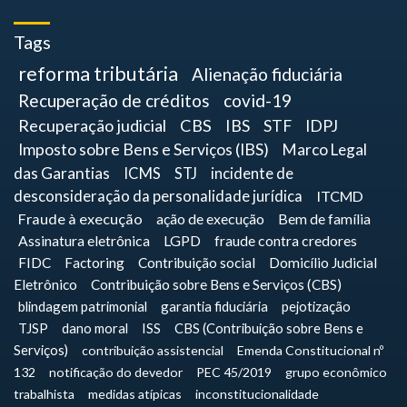
Tags
reforma tributária
Alienação fiduciária
Recuperação de créditos
covid-19
Recuperação judicial
CBS
IBS
STF
IDPJ
Imposto sobre Bens e Serviços (IBS)
Marco Legal
das Garantias
ICMS
STJ
incidente de
desconsideração da personalidade jurídica
ITCMD
Fraude à execução
ação de execução
Bem de família
Assinatura eletrônica
LGPD
fraude contra credores
FIDC
Factoring
Contribuição social
Domicílio Judicial
Eletrônico
Contribuição sobre Bens e Serviços (CBS)
blindagem patrimonial
garantia fiduciária
pejotização
TJSP
dano moral
ISS
CBS (Contribuição sobre Bens e
Serviços)
contribuição assistencial
Emenda Constitucional nº
132
notificação do devedor
PEC 45/2019
grupo econômico
trabalhista
medidas atípicas
inconstitucionalidade