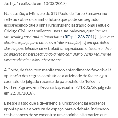
Justiça
”
, realizado em 10/03/2017).
Na ocasião, o Ministro do STJ Paulo de Tarso Sanseverino
refletiu sobre o caminho futuro que pode ser seguido,
esclarecendo que a linha jurisprudencial tradicional segue o
Código Civil, mas salientou, nas suas palavras, que: “
temos
um ‘
leading case’
muito importante
(
REsp 1.236.701
) […]
em que
ele abre espaço para uma nova interpretação
[…]
em que deixa
clara a possibilidade de se trabalhar especificamente com a ideia
do endosso na perspectiva do direito cambiário. Acho realmente
uma tendência muito interessante
”.
A Corte, de fato, tem manifestado entendimento favorável à
aplicação das regras cambiárias à atividade de
factoring
, a
exemplo do julgado recente de patrocínio do
Teixeira
Fortes
(Agravo em Recurso Especial nº 771.602/SP, julgado
em 22/06/2018).
É nesse passo que a divergência jurisprudencial existente
aponta para a abertura de espaço para o debate, indicando
reais chances de se encontrar um caminho alternativo que