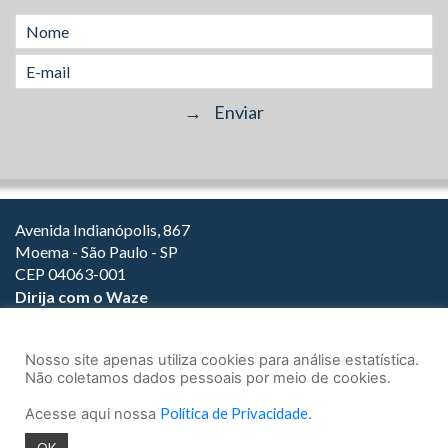
Avenida Indianópolis, 867
Moema - São Paulo - SP
CEP 04063-001
Dirija com o Waze
(11) 3149-2000
(11) 3147-1800
Nosso site apenas utiliza cookies para análise estatística.
Não coletamos dados pessoais por meio de cookies.
Acesse aqui nossa
Política de Privacidade
.
© 2026.
Teixeira Fortes Advogados Associados
- Todos os direitos