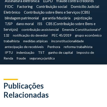
Assinatura eletrônica
LGPD
fraude contra credores
FIDC
Factoring
Contribuição social
Domicílio Judicial
Eletrônico
Contribuição sobre Bens e Serviços (CBS)
blindagem patrimonial
garantia fiduciária
pejotização
TJSP
dano moral
ISS
CBS (Contribuição sobre Bens e
Serviços)
contribuição assistencial
Emenda Constitucional nº
132
notificação do devedor
PEC 45/2019
grupo econômico
trabalhista
medidas atípicas
inconstitucionalidade
antecipação de recebíveis
Penhora
reforma trabalhista
IPTU
indenização
TST
ganho de capital
Imposto de
Renda
fraude
segurança jurídica
Publicações
Relacionadas