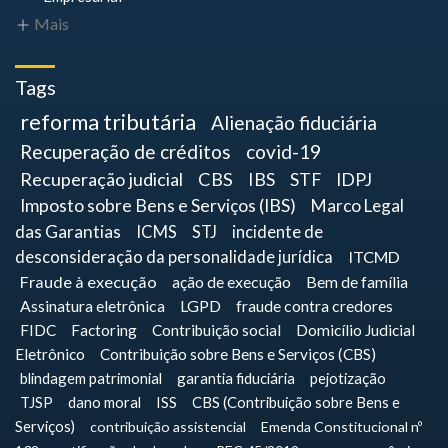
Mais
Tags
reforma tributária
Alienação fiduciária
Recuperação de créditos
covid-19
Recuperação judicial
CBS
IBS
STF
IDPJ
Imposto sobre Bens e Serviços (IBS)
Marco Legal
das Garantias
ICMS
STJ
incidente de
desconsideração da personalidade jurídica
ITCMD
Fraude à execução
ação de execução
Bem de família
Assinatura eletrônica
LGPD
fraude contra credores
FIDC
Factoring
Contribuição social
Domicílio Judicial
Eletrônico
Contribuição sobre Bens e Serviços (CBS)
blindagem patrimonial
garantia fiduciária
pejotização
TJSP
dano moral
ISS
CBS (Contribuição sobre Bens e
Serviços)
contribuição assistencial
Emenda Constitucional nº