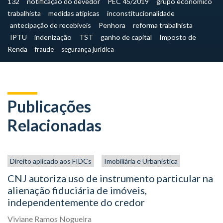
132
notificação do devedor
PEC 45/2019
grupo econômico
trabalhista
medidas atípicas
inconstitucionalidade
antecipação de recebíveis
Penhora
reforma trabalhista
IPTU
indenização
TST
ganho de capital
Imposto de
Renda
fraude
segurança jurídica
Publicações
Relacionadas
Direito aplicado aos FIDCs
Imobiliária e Urbanística
CNJ autoriza uso de instrumento particular na
alienação fiduciária de imóveis,
independentemente do credor
Viviane Ramos Nogueira