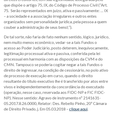
que dispõe o artigo 75, IX, do Código de Processo Civil (“Art.
75. Serão representados em juízo, ativa e passivamente: … IX
– a sociedade e a associação irregulares e outros entes
organizados sem personalidade jurídica, pela pessoa a quem
couber a administração de seus bensl;”).
De tal sorte, não faria de fato nenhum sentido, lógico, jurídico,
nem muito menos econômico, vedar-se a tais Fundos o
acesso ao Poder Judiciário, posto deterem, inequivocamente,
legitimação processual ativa e passiva, conferida pela lei
processual em harmonia com as disposições da CVM e do
CMN. Tampouco se poderia cogitar negar a tais Fundos o
direito de ingressar, na condição de cessionário, no polo ativo
de processo de execução em curso, quando o direito
resultante do título executivo lhe é transferido por atos entre
vivos e independentemente da concordância do executado
(operação, nesse caso, reservada aos FIDC-NP e FIC FIDC-
NP). Nesse sentido: Agravo de instrumento nº 2141631-
05.2017.8.26.0000, Relator: Des. Rebello Pinho, 20ª Câmara
de Direito Privado, j. Em 05.03.2018 –
clique aqui
.