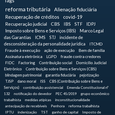
Tags
reforma tributária
Alienação fiduciária
Recuperação de créditos
covid-19
Recuperação judicial
CBS
IBS
STF
IDPJ
Imposto sobre Bens e Serviços (IBS)
Marco Legal
das Garantias
ICMS
STJ
incidente de
desconsideração da personalidade jurídica
ITCMD
Fraude à execução
ação de execução
Bem de família
Assinatura eletrônica
LGPD
fraude contra credores
FIDC
Factoring
Contribuição social
Domicílio Judicial
Eletrônico
Contribuição sobre Bens e Serviços (CBS)
blindagem patrimonial
garantia fiduciária
pejotização
TJSP
dano moral
ISS
CBS (Contribuição sobre Bens e
Serviços)
contribuição assistencial
Emenda Constitucional nº
132
notificação do devedor
PEC 45/2019
grupo econômico
trabalhista
medidas atípicas
inconstitucionalidade
antecipação de recebíveis
Penhora
reforma trabalhista
IPTU
indenização
TST
ganho de capital
Imposto de