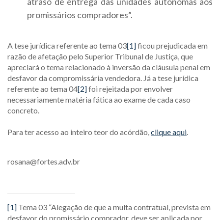
atraso de entrega das unidades autônomas aos
promissários compradores”.
A tese jurídica referente ao tema 03
[1]
ficou prejudicada em
razão de afetação pelo Superior Tribunal de Justiça, que
apreciará o tema relacionado à inversão da cláusula penal em
desfavor da compromissária vendedora. Já a tese jurídica
referente ao tema 04
[2]
foi rejeitada por envolver
necessariamente matéria fática ao exame de cada caso
concreto.
Para ter acesso ao inteiro teor do acórdão,
clique aqui
.
rosana@fortes.adv.br
[1]
Tema 03 “Alegação de que a multa contratual, prevista em
desfavor do promissário comprador, deve ser aplicada por