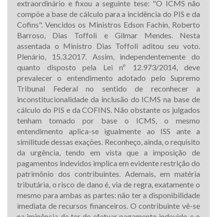
extraordinário e fixou a seguinte tese: "O ICMS não
compõe a base de cálculo para a incidência do PIS e da
Cofins". Vencidos os Ministros Edson Fachin, Roberto
Barroso, Dias Toffoli e Gilmar Mendes. Nesta
assentada o Ministro Dias Toffoli aditou seu voto.
Plenário, 15.3.2017. Assim, independentemente do
quanto disposto pela Lei nº 12.973/2014, deve
prevalecer o entendimento adotado pelo Supremo
Tribunal Federal no sentido de reconhecer a
inconstitucionalidade da inclusão do ICMS na base de
cálculo do PIS e da COFINS. Não obstante os julgados
tenham tomado por base o ICMS, o mesmo
entendimento aplica-se igualmente ao ISS ante a
similitude dessas exações. Reconheço, ainda, o requisito
da urgência, tendo em vista que a imposição de
pagamentos indevidos implica em evidente restrição do
patrimônio dos contribuintes. Ademais, em matéria
tributária, o risco de dano é, via de regra, exatamente o
mesmo para ambas as partes: não ter a disponibilidade
imediata de recursos financeiros. O contribuinte vê-se
na iminência de ter de efetuar pagamento indevido e o