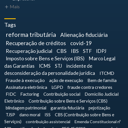
Mais
Tags
reforma tributária
Alienação fiduciária
Recuperação de créditos
covid-19
Recuperação judicial
CBS
IBS
STF
IDPJ
Imposto sobre Bens e Serviços (IBS)
Marco Legal
das Garantias
ICMS
STJ
incidente de
desconsideração da personalidade jurídica
ITCMD
Fraude à execução
ação de execução
Bem de família
Assinatura eletrônica
LGPD
fraude contra credores
FIDC
Factoring
Contribuição social
Domicílio Judicial
Eletrônico
Contribuição sobre Bens e Serviços (CBS)
blindagem patrimonial
garantia fiduciária
pejotização
TJSP
dano moral
ISS
CBS (Contribuição sobre Bens e
Serviços)
contribuição assistencial
Emenda Constitucional nº