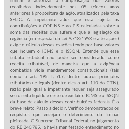
liminar e autorizar a compensação dos valores
recolhidos indevidamente nos 05 (cinco) anos
anteriores à propositura da ação, atualizados pela taxa
SELIC. A impetrante aduz que está sujeita às
contribuições à COFINS e ao PIS calculadas sobre a
soma das receitas que aufere e que a legislação de
regência (em especial da Lei 9.718/1998 e alterações)
exige o cálculo dessas exações tendo por base valores
que incluem o ICMS e o ISSQN. Entende que esse
tributo estadual não pode ser considerado como
receita tributável, de maneira que a exigência
combatida viola mandamentos constitucionais (tais
como o art. 195, I, ?b?, dentre outros princípios
tributários) e legais (dentre eles o art. 110 do CTN),
razão pela qual a Impetrante requer seja assegurado
seu direito líquido e certo de excluir o ICMS e o ISSQN
da base de cálculo dessas contribuições federais. É o
breve relato. Passo a decidir. Verifico demonstrados os
requisitos que ensejam o deferimento da liminar
pleiteada. O Supremo Tribunal Federal, no julgamento
do RE 240.785, já havia manifestado entendimento no