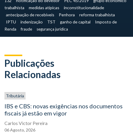
132
notificação do devedor
PEC 45/2019
grupo econômico
trabalhista
medidas atípicas
inconstitucionalidade
antecipação de recebíveis
Penhora
reforma trabalhista
IPTU
indenização
TST
ganho de capital
Imposto de
Renda
fraude
segurança jurídica
Publicações
Relacionadas
Tributária
IBS e CBS: novas exigências nos documentos
fiscais já estão em vigor
Carlos Victor Pereira
06
Agosto,
2026