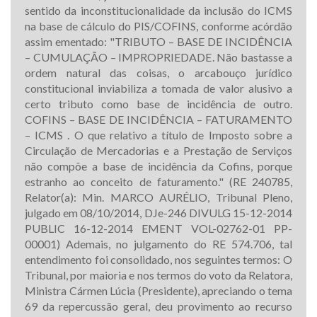
sentido da inconstitucionalidade da inclusão do ICMS
na base de cálculo do PIS/COFINS, conforme acórdão
assim ementado: "TRIBUTO – BASE DE INCIDÊNCIA
– CUMULAÇÃO – IMPROPRIEDADE. Não bastasse a
ordem natural das coisas, o arcabouço jurídico
constitucional inviabiliza a tomada de valor alusivo a
certo tributo como base de incidência de outro.
COFINS – BASE DE INCIDÊNCIA – FATURAMENTO
– ICMS . O que relativo a título de Imposto sobre a
Circulação de Mercadorias e a Prestação de Serviços
não compõe a base de incidência da Cofins, porque
estranho ao conceito de faturamento." (RE 240785,
Relator(a): Min. MARCO AURÉLIO, Tribunal Pleno,
julgado em 08/10/2014, DJe-246 DIVULG 15-12-2014
PUBLIC 16-12-2014 EMENT VOL-02762-01 PP-
00001) Ademais, no julgamento do RE 574.706, tal
entendimento foi consolidado, nos seguintes termos: O
Tribunal, por maioria e nos termos do voto da Relatora,
Ministra Cármen Lúcia (Presidente), apreciando o tema
69 da repercussão geral, deu provimento ao recurso