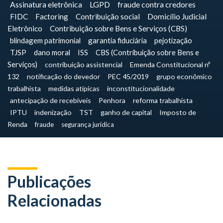
Assinatura eletrônica
LGPD
fraude contra credores
FIDC
Factoring
Contribuição social
Domicílio Judicial
Eletrônico
Contribuição sobre Bens e Serviços (CBS)
blindagem patrimonial
garantia fiduciária
pejotização
TJSP
dano moral
ISS
CBS (Contribuição sobre Bens e
Serviços)
contribuição assistencial
Emenda Constitucional nº
132
notificação do devedor
PEC 45/2019
grupo econômico
trabalhista
medidas atípicas
inconstitucionalidade
antecipação de recebíveis
Penhora
reforma trabalhista
IPTU
indenização
TST
ganho de capital
Imposto de
Renda
fraude
segurança jurídica
Publicações
Relacionadas