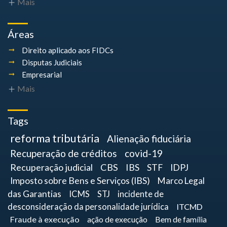
Mais
Áreas
Direito aplicado aos FIDCs
Disputas Judiciais
Empresarial
Mais
Tags
reforma tributária
Alienação fiduciária
Recuperação de créditos
covid-19
Recuperação judicial
CBS
IBS
STF
IDPJ
Imposto sobre Bens e Serviços (IBS)
Marco Legal
das Garantias
ICMS
STJ
incidente de
desconsideração da personalidade jurídica
ITCMD
Fraude à execução
ação de execução
Bem de família