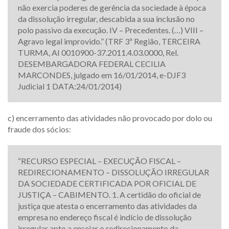
não exercia poderes de gerência da sociedade à época
da dissolução irregular, descabida a sua inclusão no
polo passivo da execução. IV – Precedentes. (…) VIII –
Agravo legal improvido.” (TRF 3ª Região, TERCEIRA
TURMA, AI 0010900-37.2011.4.03.0000, Rel.
DESEMBARGADORA FEDERAL CECILIA
MARCONDES, julgado em 16/01/2014, e-DJF3
Judicial 1 DATA:24/01/2014)
c) encerramento das atividades não provocado por dolo ou
fraude dos sócios:
“RECURSO ESPECIAL – EXECUÇÃO FISCAL –
REDIRECIONAMENTO – DISSOLUÇÃO IRREGULAR
DA SOCIEDADE CERTIFICADA POR OFICIAL DE
JUSTIÇA – CABIMENTO. 1. A certidão do oficial de
justiça que atesta o encerramento das atividades da
empresa no endereço fiscal é indício de dissolução
irregular apto a ensejar o redirecionamento da