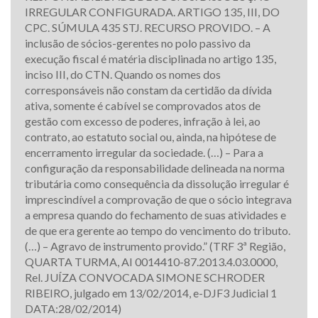
IRREGULAR CONFIGURADA. ARTIGO 135, III, DO
CPC. SÚMULA 435 STJ. RECURSO PROVIDO. – A
inclusão de sócios-gerentes no polo passivo da
execução fiscal é matéria disciplinada no artigo 135,
inciso III, do CTN. Quando os nomes dos
corresponsáveis não constam da certidão da dívida
ativa, somente é cabível se comprovados atos de
gestão com excesso de poderes, infração à lei, ao
contrato, ao estatuto social ou, ainda, na hipótese de
encerramento irregular da sociedade. (…) – Para a
configuração da responsabilidade delineada na norma
tributária como consequência da dissolução irregular é
imprescindível a comprovação de que o sócio integrava
a empresa quando do fechamento de suas atividades e
de que era gerente ao tempo do vencimento do tributo.
(…) – Agravo de instrumento provido.” (TRF 3ª Região,
QUARTA TURMA, AI 0014410-87.2013.4.03.0000,
Rel. JUÍZA CONVOCADA SIMONE SCHRODER
RIBEIRO, julgado em 13/02/2014, e-DJF3 Judicial 1
DATA:28/02/2014)