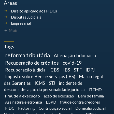
Áreas
Direito aplicado aos FIDCs
Disputas Judiciais
Empresarial
Mais
Tags
reforma tributária
Alienação fiduciária
Recuperação de créditos
covid-19
Recuperação judicial
CBS
IBS
STF
IDPJ
Imposto sobre Bens e Serviços (IBS)
Marco Legal
das Garantias
ICMS
STJ
incidente de
desconsideração da personalidade jurídica
ITCMD
Fraude à execução
ação de execução
Bem de família
Assinatura eletrônica
LGPD
fraude contra credores
FIDC
Factoring
Contribuição social
Domicílio Judicial