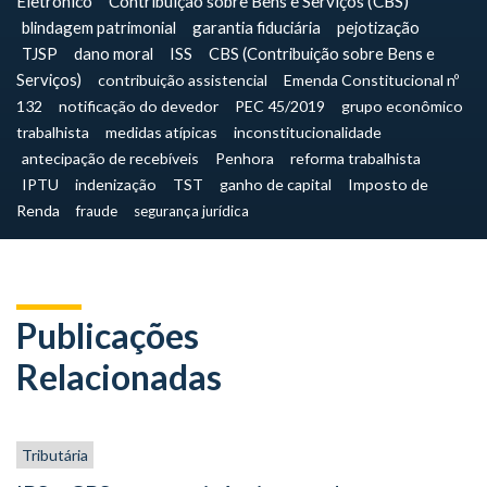
Eletrônico
Contribuição sobre Bens e Serviços (CBS)
blindagem patrimonial
garantia fiduciária
pejotização
TJSP
dano moral
ISS
CBS (Contribuição sobre Bens e
Serviços)
contribuição assistencial
Emenda Constitucional nº
132
notificação do devedor
PEC 45/2019
grupo econômico
trabalhista
medidas atípicas
inconstitucionalidade
antecipação de recebíveis
Penhora
reforma trabalhista
IPTU
indenização
TST
ganho de capital
Imposto de
Renda
fraude
segurança jurídica
Publicações
Relacionadas
Tributária