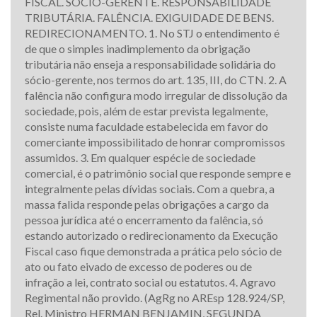
FISCAL. SÓCIO-GERENTE. RESPONSABILIDADE
TRIBUTÁRIA. FALÊNCIA. EXIGUIDADE DE BENS.
REDIRECIONAMENTO. 1. No STJ o entendimento é
de que o simples inadimplemento da obrigação
tributária não enseja a responsabilidade solidária do
sócio-gerente, nos termos do art. 135, III, do CTN. 2. A
falência não configura modo irregular de dissolução da
sociedade, pois, além de estar prevista legalmente,
consiste numa faculdade estabelecida em favor do
comerciante impossibilitado de honrar compromissos
assumidos. 3. Em qualquer espécie de sociedade
comercial, é o patrimônio social que responde sempre e
integralmente pelas dívidas sociais. Com a quebra, a
massa falida responde pelas obrigações a cargo da
pessoa jurídica até o encerramento da falência, só
estando autorizado o redirecionamento da Execução
Fiscal caso fique demonstrada a prática pelo sócio de
ato ou fato eivado de excesso de poderes ou de
infração a lei, contrato social ou estatutos. 4. Agravo
Regimental não provido. (AgRg no AREsp 128.924/SP,
Rel. Ministro HERMAN BENJAMIN, SEGUNDA