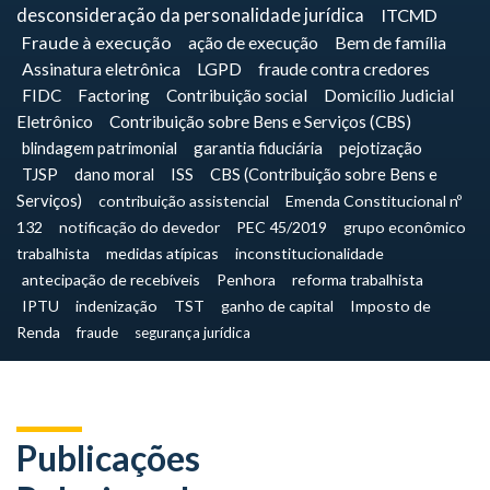
desconsideração da personalidade jurídica
ITCMD
Fraude à execução
ação de execução
Bem de família
Assinatura eletrônica
LGPD
fraude contra credores
FIDC
Factoring
Contribuição social
Domicílio Judicial
Eletrônico
Contribuição sobre Bens e Serviços (CBS)
blindagem patrimonial
garantia fiduciária
pejotização
TJSP
dano moral
ISS
CBS (Contribuição sobre Bens e
Serviços)
contribuição assistencial
Emenda Constitucional nº
132
notificação do devedor
PEC 45/2019
grupo econômico
trabalhista
medidas atípicas
inconstitucionalidade
antecipação de recebíveis
Penhora
reforma trabalhista
IPTU
indenização
TST
ganho de capital
Imposto de
Renda
fraude
segurança jurídica
Publicações