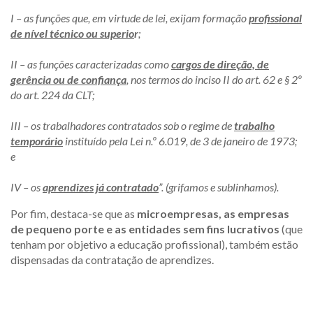
I – as funções que, em virtude de lei, exijam formação
profissional
de nível técnico ou superio
r
;
II – as funções caracterizadas como
cargos de direção, de
gerência ou de confiança
, nos termos do inciso II do art. 62 e § 2º
do art. 224 da CLT;
III – os trabalhadores contratados sob o regime de
trabalho
temporário
instituído pela Lei n.º 6.019, de 3 de janeiro de 1973;
e
IV – os
aprendizes já contratado
”. (grifamos e sublinhamos).
Por fim, destaca-se que as
microempresas, as empresas
de pequeno porte e as entidades sem fins lucrativos
(que
tenham por objetivo a educação profissional), também estão
dispensadas da contratação de aprendizes.