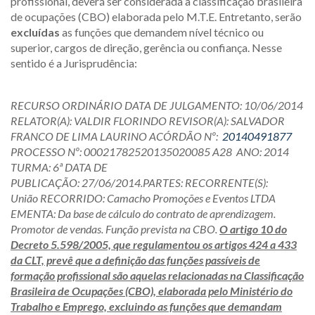
profissional, deverá ser considerada a classificação brasileira
de ocupações (CBO) elaborada pelo M.T.E. Entretanto, serão
excluídas
as funções que demandem nível técnico ou
superior, cargos de direção, gerência ou confiança. Nesse
sentido é a Jurisprudência:
RECURSO ORDINÁRIO DATA DE JULGAMENTO:
10/06/2014
RELATOR(A):
VALDIR FLORINDO REVISOR(A):
SALVADOR
FRANCO DE LIMA LAURINO ACÓRDÃO Nº:
20140491877
PROCESSO Nº:
00021782520135020085 A28
ANO:
2014
TURMA:
6ª DATA DE
PUBLICAÇÃO:
27/06/2014.PARTES:
RECORRENTE(S):
União
RECORRIDO: Camacho Promoções e Eventos LTDA
EMENTA: Da base de cálculo do contrato de aprendizagem.
Promotor de vendas. Função prevista na CBO.
O artigo 10 do
Decreto 5.598/2005, que regulamentou os artigos 424 a 433
da CLT, prevê que a definição das funções passíveis de
formação profissional são aquelas relacionadas na Classificação
Brasileira de Ocupações (CBO), elaborada pelo Ministério do
Trabalho e Emprego, excluindo as funções que demandam