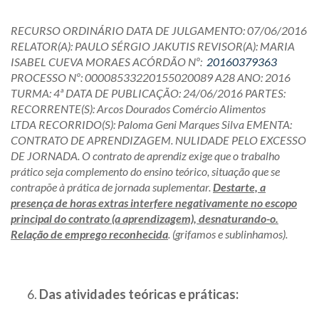
RECURSO ORDINÁRIO DATA DE JULGAMENTO:
07/06/2016
RELATOR(A):
PAULO SÉRGIO JAKUTIS REVISOR(A):
MARIA
ISABEL CUEVA MORAES ACÓRDÃO Nº:
20160379363
PROCESSO Nº:
00008533220155020089 A28
ANO:
2016
TURMA:
4ª DATA DE PUBLICAÇÃO:
24/06/2016 PARTES:
RECORRENTE(S): Arcos Dourados Comércio Alimentos
LTDA
RECORRIDO(S): Paloma Geni Marques Silva EMENTA:
CONTRATO DE APRENDIZAGEM. NULIDADE PELO EXCESSO
DE JORNADA. O contrato de aprendiz exige que o trabalho
prático seja complemento do ensino teórico, situação que se
contrapõe à prática de jornada suplementar.
Destarte, a
presença de horas extras interfere negativamente no escopo
principal do contrato (a aprendizagem), desnaturando-o.
Relação de emprego reconhecida
. (grifamos e sublinhamos).
Das atividades teóricas e práticas: