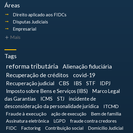
Áreas
Direito aplicado aos FIDCs
Disputas Judiciais
Empresarial
Mais
Tags
reforma tributária
Alienação fiduciária
Recuperação de créditos
covid-19
Recuperação judicial
CBS
IBS
STF
IDPJ
Imposto sobre Bens e Serviços (IBS)
Marco Legal
das Garantias
ICMS
STJ
incidente de
desconsideração da personalidade jurídica
ITCMD
Fraude à execução
ação de execução
Bem de família
Assinatura eletrônica
LGPD
fraude contra credores
FIDC
Factoring
Contribuição social
Domicílio Judicial