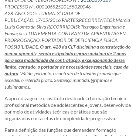
PROCESSO Nº:
00010692520155020046
A28
ANO:
2015
TURMA:
3ª DATA DE
PUBLICAÇÃO:
17/05/2016.PARTES:RECORRENTE(S): Marcia
Luzia Gomes da Silva
RECORRIDO(S): Tecnogeo Engenharia e
Fundações LTDA EMENTA: CONTRATO DE APRENDIZAGEM.
PRORROGAÇÃO. PORTADOR DE DEFICIÊNCIA FÍSICA.
POSSIBILIDADE.
O art. 428 da CLT disciplina a contratação do
menor aprendiz, sendo estipulado o prazo máximo de 2 anos
para essa modalidade de contratação, excepcionando desse
limite, contudo, o portador de necessidades especiais, caso da
autora
. Válido, portanto, o contrato de trabalho firmado que
excedeu o referido prazo. Sentença mantida. (grifamos e
sublinhamos).
A aprendizagem é o instituto destinado à formação técnico-
profissional metódica de adolescentes e jovens, desenvolvida
por meio de atividades teóricas e práticas que são
organizadas em tarefas de complexidade progressiva.
Para a definição das funções que demandem formação