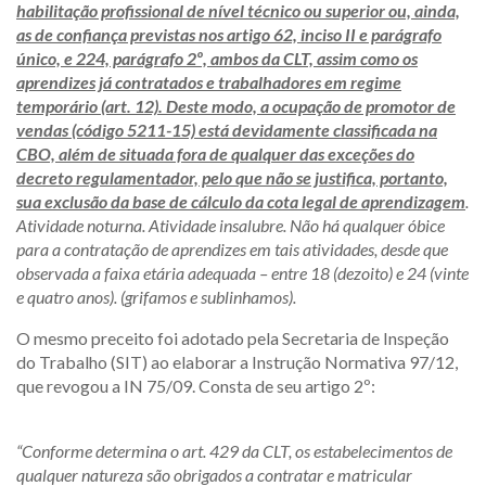
habilitação profissional de nível técnico ou superior ou, ainda,
as de confiança previstas nos artigo 62, inciso II e parágrafo
único, e 224, parágrafo 2º, ambos da CLT, assim como os
aprendizes já contratados e trabalhadores em regime
temporário (art. 12). Deste modo, a ocupação de promotor de
vendas (código 5211-15) está devidamente classificada na
CBO, além de situada fora de qualquer das exceções do
decreto regulamentador, pelo que não se justifica, portanto,
sua exclusão da base de cálculo da cota legal de aprendizagem
.
Atividade noturna. Atividade insalubre. Não há qualquer óbice
para a contratação de aprendizes em tais atividades, desde que
observada a faixa etária adequada – entre 18 (dezoito) e 24 (vinte
e quatro anos). (grifamos e sublinhamos).
O mesmo preceito foi adotado pela Secretaria de Inspeção
do Trabalho (SIT) ao elaborar a Instrução Normativa 97/12,
que revogou a IN 75/09. Consta de seu artigo 2º:
“Conforme determina o art. 429 da CLT, os estabelecimentos de
qualquer natureza são obrigados a contratar e matricular