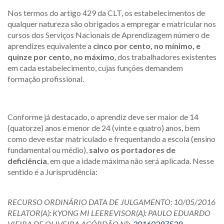
Nos termos do artigo 429 da CLT, os estabelecimentos de
qualquer natureza são obrigados a empregar e matricular nos
cursos dos Serviços Nacionais de Aprendizagem número de
aprendizes equivalente a
cinco por cento, no mínimo, e
quinze por cento, no máximo
, dos trabalhadores existentes
em cada estabelecimento, cujas funções demandem
formação profissional.
Conforme já destacado, o aprendiz deve ser maior de 14
(quatorze) anos e menor de 24 (vinte e quatro) anos, bem
como deve estar matriculado e frequentando a escola (ensino
fundamental ou médio),
salvo os portadores de
deficiência
, em que a idade máxima não será aplicada. Nesse
sentido é a Jurisprudência:
RECURSO ORDINÁRIO DATA DE JULGAMENTO:
10/05/2016
RELATOR(A):
KYONG MI LEEREVISOR(A):
PAULO EDUARDO
VIEIRA DE OLIVEIRA ACÓRDÃO Nº:
20160297529