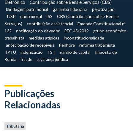
Eletrônico
Contribuição sobre Bens e Serviços (CBS)
blindagem patrimonial
garantia fiduciária
pejotização
TJSP
dano moral
ISS
CBS (Contribuição sobre Bens e
Serviços)
contribuição assistencial
Emenda Constitucional nº
132
notificação do devedor
PEC 45/2019
grupo econômico
trabalhista
medidas atípicas
inconstitucionalidade
antecipação de recebíveis
Penhora
reforma trabalhista
IPTU
indenização
TST
ganho de capital
Imposto de
Renda
fraude
segurança jurídica
Publicações
Relacionadas
Tributária