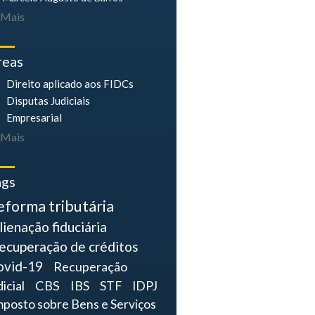
Mais
reas
Direito aplicado aos FIDCs
Disputas Judiciais
Empresarial
Mais
ags
eforma tributária
lienação fiduciária
ecuperação de créditos
ovid-19
Recuperação
dicial
CBS
IBS
STF
IDPJ
mposto sobre Bens e Serviços