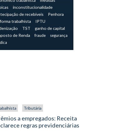
onômico trabalhista
medidas
picas
inconstitucionalidade
tecipação de recebíveis
Penhora
forma trabalhista
IPTU
denização
TST
ganho de capital
mposto de Renda
fraude
segurança
ídica
abalhista
Tributária
Trabalhista
rêmios a empregados: Receita
O direito
clarece regras previdenciárias
assistenc