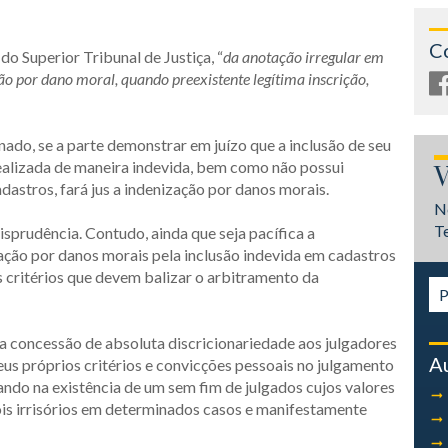
C
o Superior Tribunal de Justiça, “
da anotação irregular em
ão por dano moral, quando preexistente legítima inscrição,
do, se a parte demonstrar em juízo que a inclusão de seu
ealizada de maneira indevida, bem como não possui
V
dastros, fará jus a indenização por danos morais.
N
T
isprudência. Contudo, ainda que seja pacífica a
zação por danos morais pela inclusão indevida em cadastros
s critérios que devem balizar o arbitramento da
na concessão de absoluta discricionariedade aos julgadores
A
eus próprios critérios e convicções pessoais no julgamento
cando na existência de um sem fim de julgados cujos valores
ois irrisórios em determinados casos e manifestamente