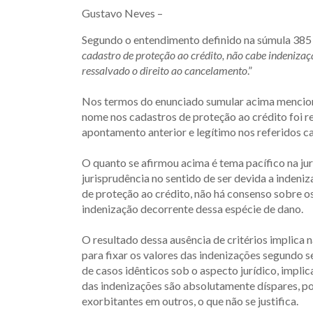
Gustavo Neves –
Segundo o entendimento definido na súmula 385 d
cadastro de proteção ao crédito, não cabe indenizaç
ressalvado o direito ao cancelamento
.”
Nos termos do enunciado sumular acima menciona
nome nos cadastros de proteção ao crédito foi r
apontamento anterior e legítimo nos referidos ca
O quanto se afirmou acima é tema pacífico na jur
jurisprudência no sentido de ser devida a indeni
de proteção ao crédito, não há consenso sobre o
indenização decorrente dessa espécie de dano.
O resultado dessa ausência de critérios implica 
para fixar os valores das indenizações segundo s
de casos idênticos sob o aspecto jurídico, impli
das indenizações são absolutamente díspares, p
exorbitantes em outros, o que não se justifica.