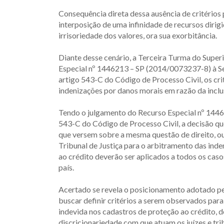
Consequência direta dessa ausência de critérios 
interposição de uma infinidade de recursos dirigi
irrisoriedade dos valores, ora sua exorbitância.
Diante desse cenário, a Terceira Turma do Super
Especial nº 1446213 – SP (2014/0073237-8) à Se
artigo 543-C do Código de Processo Civil, os cr
indenizações por danos morais em razão da inclu
Tendo o julgamento do Recurso Especial nº 144
543-C do Código de Processo Civil, a decisão que
que versem sobre a mesma questão de direito, ou s
Tribunal de Justiça para o arbitramento das ind
ao crédito deverão ser aplicados a todos os caso
país.
Acertado se revela o posicionamento adotado pel
buscar definir critérios a serem observados par
indevida nos cadastros de proteção ao crédito, d
discricionariedade com que atuam os juízes e tri