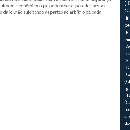
(I
resultados econômicos que podem ser esperados nestas
Ga
da lei, não sujeitando às partes ao arbítrio de cada
i
pe
F
ex
As
f
F
Do
Co
(C
ga
T
(C
co
Co
de