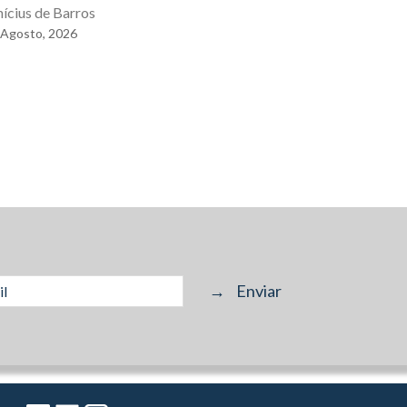
exercê-lo
nícius de Barros
Agosto,
2026
Eduardo Gal
04
Agosto,
2