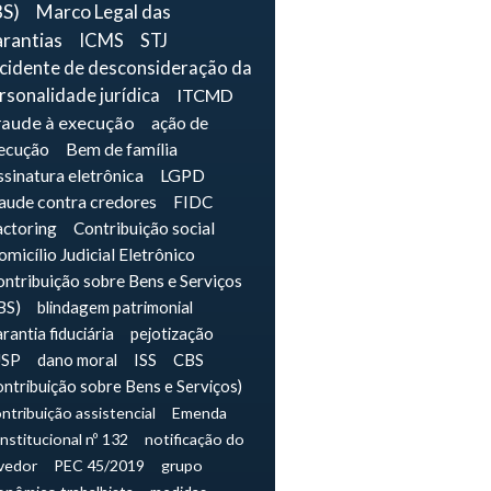
BS)
Marco Legal das
rantias
ICMS
STJ
ncidente de desconsideração da
rsonalidade jurídica
ITCMD
raude à execução
ação de
ecução
Bem de família
sinatura eletrônica
LGPD
raude contra credores
FIDC
actoring
Contribuição social
micílio Judicial Eletrônico
ntribuição sobre Bens e Serviços
BS)
blindagem patrimonial
rantia fiduciária
pejotização
JSP
dano moral
ISS
CBS
ontribuição sobre Bens e Serviços)
ntribuição assistencial
Emenda
nstitucional nº 132
notificação do
vedor
PEC 45/2019
grupo