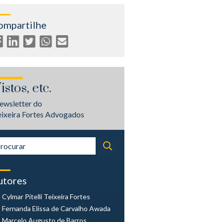
ompartilhe
istos, etc.
ewsletter do
eixeira Fortes Advogados
utores
Cylmar Pitelli
Teixeira Fortes
Fernanda Elissa
de Carvalho Awada
Marcelo Augusto
de Barros