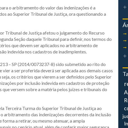
para o arbitramento do valor das indenizações é a
dos ao Superior Tribunal de Justiça, ora questionando a
Á
ior Tribunal de Justiça afetou o julgamento do Recurso
gunda Seção daquele Tribunal para definir, nos termos do
itérios que devem ser aplicados no arbitramento de
são indevida nos cadastros de inadimplentes.
6213 – SP (2014/0073237-8) sido submetido ao rito do
 vier a ser proferida deverá ser aplicada aos demais casos
T
eja, os critérios que vierem a ser definidos pelo Superior
r
enizações por inclusão indevida em cadastros de proteção
s que versem sobre a matéria pelos juízes e tribunais do
A
R
c
a Terceira Turma do Superior Tribunal de Justiça ao
a o arbitramento das indenizações decorrentes da inclusão
ju
e forma a retirar, ou mesmo atenuar, a ampla
I
bunais no cenário atual, além de conferir maior segurança