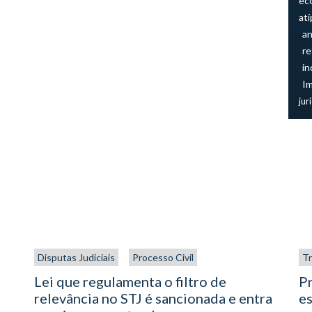
ec
atí
an
re
in
I
jur
Disputas Judiciais
Processo Civil
Tr
Lei que regulamenta o filtro de
P
relevância no STJ é sancionada e entra
es